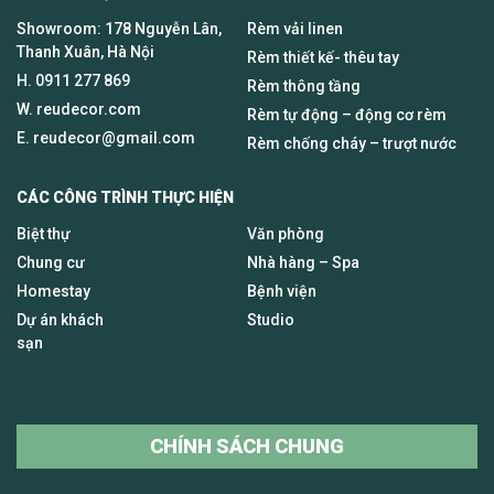
Showroom: 178 Nguyễn Lân,
Rèm vải linen
Thanh Xuân, Hà Nội
Rèm thiết kế- thêu tay
H.
0911 277 869
Rèm thông tầng
W. reudecor.com
Rèm tự động – động cơ rèm
E.
reudecor@gmail.com
Rèm chống cháy – trượt nước
CÁC CÔNG TRÌNH THỰC HIỆN
Biệt thự
Văn phòng
Chung cư
Nhà hàng – Spa
Homestay
Bệnh viện
Dự án khách
Studio
sạn
CHÍNH SÁCH CHUNG