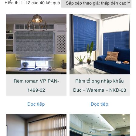
Đã
Hiển thị 1–12 của 40 kết quả
sắp
xếp
theo
giá:
thấp
đến
cao
Rèm roman VP PAN-
Rèm tổ ong nhập khẩu
1499-02
Đức – Warema – NKD-03
Đọc tiếp
Đọc tiếp