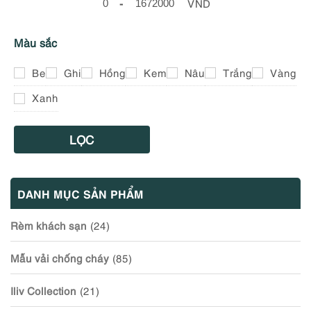
-
VND
Minimum Price
Maximum Price
Màu sắc
Be
Ghi
Hồng
Kem
Nâu
Trắng
Vàng
Xanh
LỌC
DANH MỤC SẢN PHẨM
Rèm khách sạn
(24)
Mẫu vải chống cháy
(85)
Iliv Collection
(21)