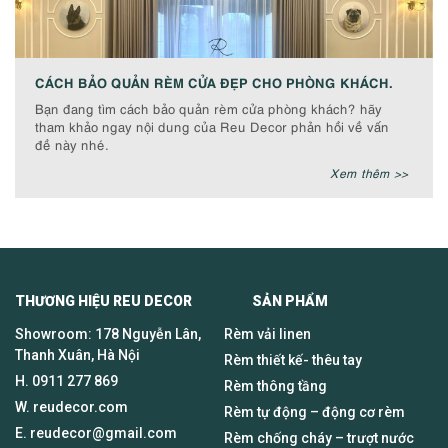
CÁCH BẢO QUẢN RÈM CỬA ĐẸP CHO PHÒNG KHÁCH.
Bạn đang tìm cách bảo quản rèm cửa phòng khách? hãy
tham khảo ngay nội dung của Reu Decor phản hồi về vấn
đề này nhé.
Xem thêm >>
THƯƠNG HIỆU REU DECOR SẢN PHẨM
Showroom: 178 Nguyễn Lân,
Rèm vải linen
Thanh Xuân, Hà Nội
Rèm thiết kế- thêu tay
H.
0911 277 869
Rèm thông tầng
W. reudecor.com
Rèm tự động – động cơ rèm
E.
reudecor@gmail.com
Rèm chống cháy – trượt nước