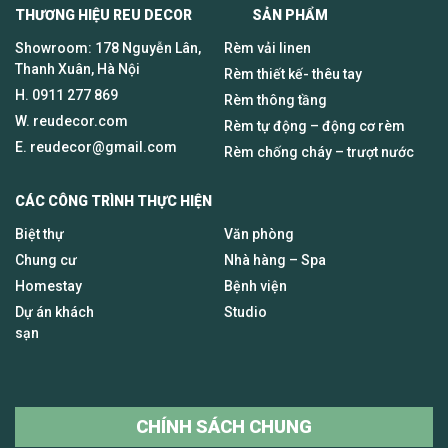
THƯƠNG HIỆU REU DECOR SẢN PHẨM
Showroom: 178 Nguyễn Lân,
Rèm vải linen
Thanh Xuân, Hà Nội
Rèm thiết kế- thêu tay
H.
0911 277 869
Rèm thông tầng
W. reudecor.com
Rèm tự động – động cơ rèm
E.
reudecor@gmail.com
Rèm chống cháy – trượt nước
CÁC CÔNG TRÌNH THỰC HIỆN
Biệt thự
Văn phòng
Chung cư
Nhà hàng – Spa
Homestay
Bệnh viện
Dự án khách
Studio
sạn
CHÍNH SÁCH CHUNG