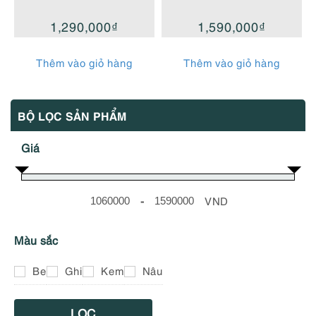
1,290,000
₫
1,590,000
₫
Thêm vào giỏ hàng
Thêm vào giỏ hàng
BỘ LỌC SẢN PHẨM
Giá
-
VND
Minimum Price
Maximum Price
Màu sắc
Be
Ghi
Kem
Nâu
LỌC