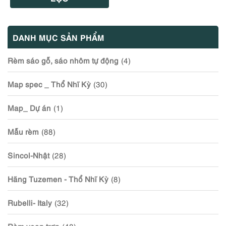
DANH MỤC SẢN PHẨM
Rèm sáo gỗ, sáo nhôm tự động
(4)
Map spec _ Thổ Nhĩ Kỳ
(30)
Map_ Dự án
(1)
Mẫu rèm
(88)
Sincol-Nhật
(28)
Hãng Tuzemen - Thổ Nhĩ Kỳ
(8)
Rubelli- Italy
(32)
Rèm voan trơn
(48)