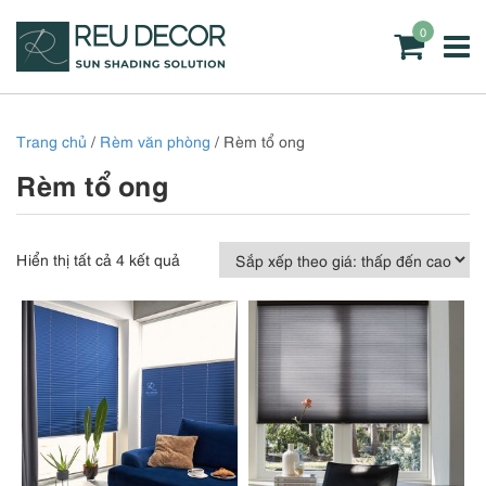
0
Trang chủ
/
Rèm văn phòng
/ Rèm tổ ong
Rèm tổ ong
Đã
Hiển thị tất cả 4 kết quả
sắp
xếp
theo
giá:
thấp
đến