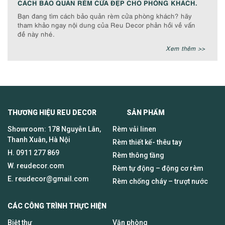
CÁCH BẢO QUẢN RÈM CỬA ĐẸP CHO PHÒNG KHÁCH.
Bạn đang tìm cách bảo quản rèm cửa phòng khách? hãy
tham khảo ngay nội dung của Reu Decor phản hồi về vấn
đề này nhé.
Xem thêm >>
THƯƠNG HIỆU REU DECOR SẢN PHẨM
Showroom: 178 Nguyễn Lân,
Rèm vải linen
Thanh Xuân, Hà Nội
Rèm thiết kế- thêu tay
H.
0911 277 869
Rèm thông tầng
W. reudecor.com
Rèm tự động – động cơ rèm
E.
reudecor@gmail.com
Rèm chống cháy – trượt nước
CÁC CÔNG TRÌNH THỰC HIỆN
Biệt thự
Văn phòng