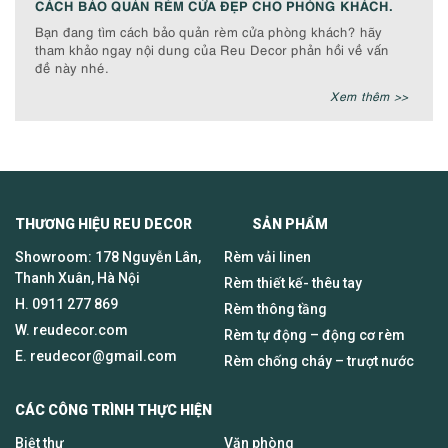
CÁCH BẢO QUẢN RÈM CỬA ĐẸP CHO PHÒNG KHÁCH.
Bạn đang tìm cách bảo quản rèm cửa phòng khách? hãy
tham khảo ngay nội dung của Reu Decor phản hồi về vấn
đề này nhé.
Xem thêm >>
THƯƠNG HIỆU REU DECOR SẢN PHẨM
Showroom: 178 Nguyễn Lân,
Rèm vải linen
Thanh Xuân, Hà Nội
Rèm thiết kế- thêu tay
H.
0911 277 869
Rèm thông tầng
W. reudecor.com
Rèm tự động – động cơ rèm
E.
reudecor@gmail.com
Rèm chống cháy – trượt nước
CÁC CÔNG TRÌNH THỰC HIỆN
Biệt thự
Văn phòng