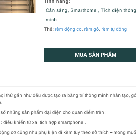
Tính năng
Cản sáng
,
Smarthome , Tích điện thôn
minh
Thẻ:
rèm động cơ
,
rèm gỗ
,
rèm tự động
MUA SẢN PHẨM
i thứ gần như đều được tạo ra bằng trí thông minh nhân tạo, góp
ệ.
g số những sản phẩm đại diện cho quan điểm trên :
 điều khiển từ xa, tích hợp smartphone .
động cơ cũng như phụ kiện đi kèm tùy theo sở thích – mong muố