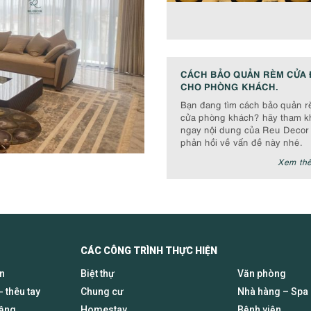
CÁCH BẢO QUẢN RÈM CỬA 
CHO PHÒNG KHÁCH.
Bạn đang tìm cách bảo quản 
cửa phòng khách? hãy tham k
ngay nội dung của Reu Decor
phản hồi về vấn đề này nhé.
Xem th
CÁC CÔNG TRÌNH THỰC HIỆN
en
Biệt thự
Văn phòng
- thêu tay
Chung cư
Nhà hàng – Spa
tầng
Homestay
Bệnh viện