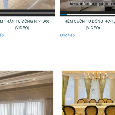
M CUỐN TỰ ĐỘNG RC-TD 03
RÈM VẢI TỰ ĐỘNG RV-TD 
(VIDEO)
(VIDEO)
iếp
Đọc tiếp