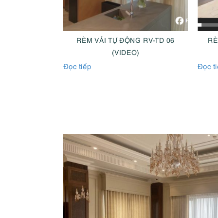
G RV-TD 06
RÈM TRẦN TỰ ĐỘNG RT-TD06
RÈ
O)
(VIDEO)
Đọc tiếp
Đọc t