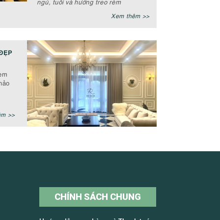
ngủ, tuổi và hướng treo rèm
Xem thêm >>
ĐẸP
rèm
hảo
êm >>
CHÍNH SÁCH CHUNG