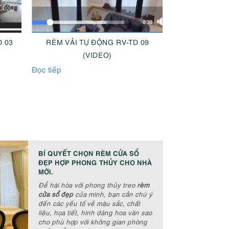
09
RÈM VẢI TỰ ĐỘNG RV-TD 06
RÈM TRẦN 
(VIDEO)
(
Đọc tiếp
Đọc tiếp
BÍ QUYẾT CHỌN RÈM CỬA SỔ
ĐẸP HỢP PHONG THỦY CHO NHÀ
MỚI.
Để hài hòa với phong thủy treo
rèm
cửa sổ đẹp
của mình, bạn cần chú ý
đến các yếu tố về màu sắc, chất
liệu, họa tiết, hình dáng hoa văn sao
cho phù hợp với không gian phòng