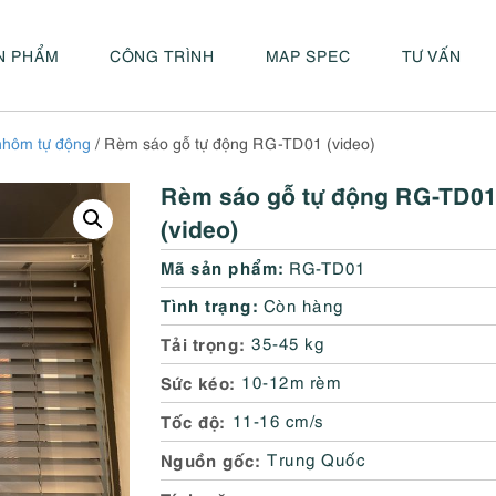
N PHẨM
CÔNG TRÌNH
MAP SPEC
TƯ VẤN
nhôm tự động
/ Rèm sáo gỗ tự động RG-TD01 (video)
Rèm sáo gỗ tự động RG-TD0
(video)
Mã sản phẩm:
RG-TD01
Tình trạng:
Còn hàng
Tải trọng
35-45 kg
Sức kéo
10-12m rèm
Tốc độ
11-16 cm/s
Nguồn gốc
Trung Quốc