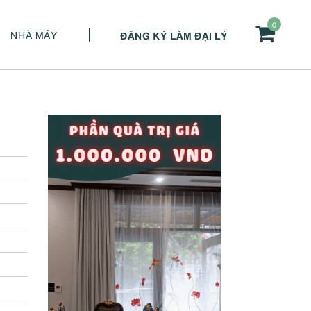
0
NHÀ MÁY
ĐĂNG KÝ LÀM ĐẠI LÝ
1