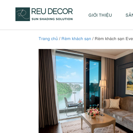
GIỚI THIỆU
SẢ
Trang chủ
/
Rèm khách sạn
/ Rèm khách sạn Eve