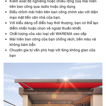
K
iểm soát độ nghiêng hoặc chiều rộng của mái hiên
trên ban công qua radio hoặc ứng dụng
Đ
iều chỉnh mái hiên trên ban công chính xác với diện
mạo mặt tiền
căn
nhà
của bạn.
Với kiểu dáng cổ điển hay thời thượng, bạn có thể tạo
điểm nhấn hoặc chọn vẻ ngoài thuần khiết.
Chất lượng của các loại vải WAREMA
cao
cấp
Mái hiên ban công của bạn chống rách, bền màu và
không bám bẩn
Chuyên gia tư vấn
phù
hợp
với
từng
không
gian
của
bạn