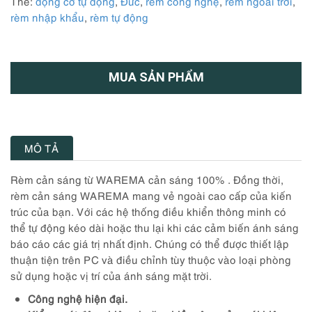
Thẻ:
động cơ tự động
,
Đức
,
rèm công nghệ
,
rèm ngoài trời
,
rèm nhập khẩu
,
rèm tự động
MUA SẢN PHẨM
MÔ TẢ
Rèm cản sáng từ WAREMA cản sáng 100% . Đồng thời,
rèm cản sáng WAREMA mang vẻ ngoài cao cấp của kiến ​​
trúc của bạn. Với các hệ thống điều khiển thông minh có
thể tự động kéo dài hoặc thu lại khi các cảm biến ánh sáng
báo cáo các giá trị nhất định. Chúng có thể được thiết lập
thuận tiện trên PC và điều chỉnh tùy thuộc vào loại phòng
sử dụng hoặc vị trí của ánh sáng mặt trời.
C
ông nghệ hiện đại.