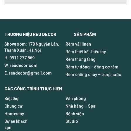
THƯƠNG HIỆU REU DECOR SẢN PHẨM
Showroom: 178 Nguyễn Lân,
Rèm vải linen
Thanh Xuân, Hà Nội
Rèm thiết kế- thêu tay
H.
0911 277 869
Rèm thông tầng
W. reudecor.com
Rèm tự động – động cơ rèm
E.
reudecor@gmail.com
Rèm chống cháy – trượt nước
CÁC CÔNG TRÌNH THỰC HIỆN
Biệt thự
Văn phòng
Chung cư
Nhà hàng – Spa
Homestay
Bệnh viện
Dự án khách
Studio
sạn