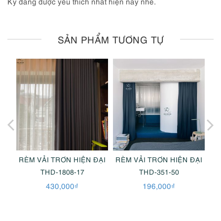
Kỳ đang được yêu thích nhất hiện nay nhé.
SẢN PHẨM TƯƠNG TỰ
ĐẠI
RÈM VẢI TRƠN HIỆN ĐẠI
RÈM VẢI TRƠN HIỆN ĐẠI
RÈ
THD-1808-17
THD-351-50
430,000
₫
196,000
₫