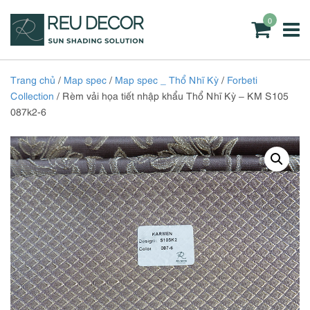
0
Trang chủ
/
Map spec
/
Map spec _ Thổ Nhĩ Kỳ
/
Forbeti
Collection
/ Rèm vải họa tiết nhập khẩu Thổ Nhĩ Kỳ – KM S105
087k2-6