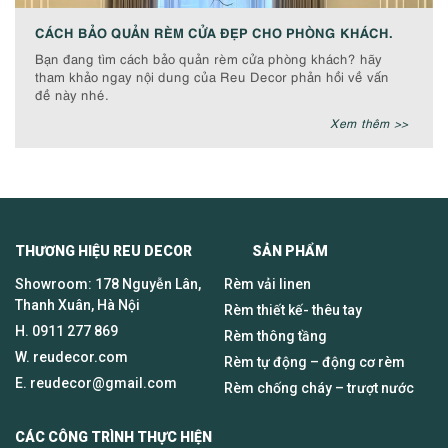
CÁCH BẢO QUẢN RÈM CỬA ĐẸP CHO PHÒNG KHÁCH.
Bạn đang tìm cách bảo quản rèm cửa phòng khách? hãy
tham khảo ngay nội dung của Reu Decor phản hồi về vấn
đề này nhé.
Xem thêm >>
THƯƠNG HIỆU REU DECOR SẢN PHẨM
Showroom: 178 Nguyễn Lân,
Rèm vải linen
Thanh Xuân, Hà Nội
Rèm thiết kế- thêu tay
H.
0911 277 869
Rèm thông tầng
W. reudecor.com
Rèm tự động – động cơ rèm
E.
reudecor@gmail.com
Rèm chống cháy – trượt nước
CÁC CÔNG TRÌNH THỰC HIỆN