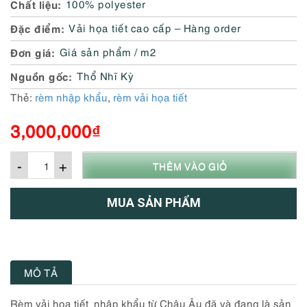
Chất liệu
100% polyester
Đặc điểm
Vải họa tiết cao cấp – Hàng order
Đơn giá
Giá sản phẩm / m2
Nguồn gốc
Thổ Nhĩ Kỳ
Thẻ:
rèm nhập khẩu
,
rèm vải họa tiết
3,000,000
₫
-
+
THÊM VÀO GIỎ
MUA SẢN PHẨM
MÔ TẢ
Rèm vải họa tiết nhập khẩu từ Châu Âu đã và đang
là sản