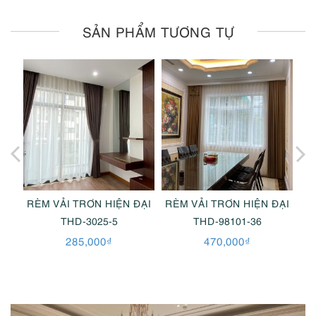
SẢN PHẨM TƯƠNG TỰ
ĐẠI
RÈM VẢI TRƠN HIỆN ĐẠI
RÈM VẢI TRƠN HIỆN ĐẠI
RÈ
THD-3025-5
THD-98101-36
285,000
₫
470,000
₫