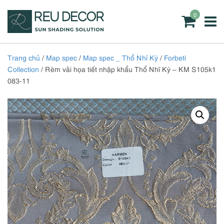
0
Trang chủ
/
Map spec
/
Map spec _ Thổ Nhĩ Kỳ
/
Forbeti
Collection
/ Rèm vải họa tiết nhập khẩu Thổ Nhĩ Kỳ – KM S105k1
083-11