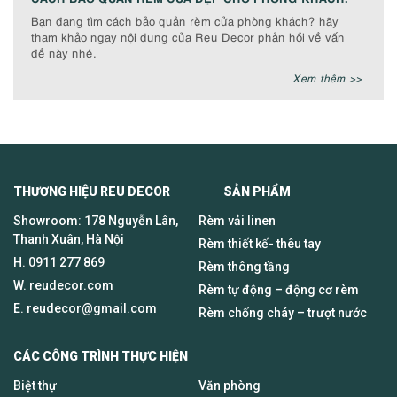
Bạn đang tìm cách bảo quản rèm cửa phòng khách? hãy
tham khảo ngay nội dung của Reu Decor phản hồi về vấn
đề này nhé.
Xem thêm >>
THƯƠNG HIỆU REU DECOR SẢN PHẨM
Showroom: 178 Nguyễn Lân,
Rèm vải linen
Thanh Xuân, Hà Nội
Rèm thiết kế- thêu tay
H.
0911 277 869
Rèm thông tầng
W. reudecor.com
Rèm tự động – động cơ rèm
E.
reudecor@gmail.com
Rèm chống cháy – trượt nước
CÁC CÔNG TRÌNH THỰC HIỆN
Biệt thự
Văn phòng