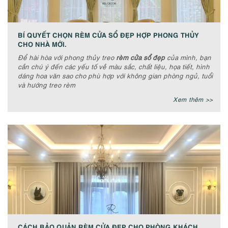
BÍ QUYẾT CHỌN RÈM CỬA SỔ ĐẸP HỢP PHONG THỦY
CHO NHÀ MỚI.
Để hài hòa với phong thủy treo
rèm cửa sổ đẹp
của mình, bạn
cần chú ý đến các yếu tố về màu sắc, chất liệu, họa tiết, hình
dáng hoa văn sao cho phù hợp với không gian phòng ngủ, tuổi
và hướng treo rèm
Xem thêm >>
CÁCH BẢO QUẢN RÈM CỬA ĐẸP CHO PHÒNG KHÁCH.