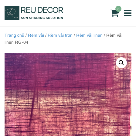
0
Trang chủ
/
Rèm vải
/
Rèm vải trơn
/
Rèm vải linen
/ Rèm vải
linen RG-04