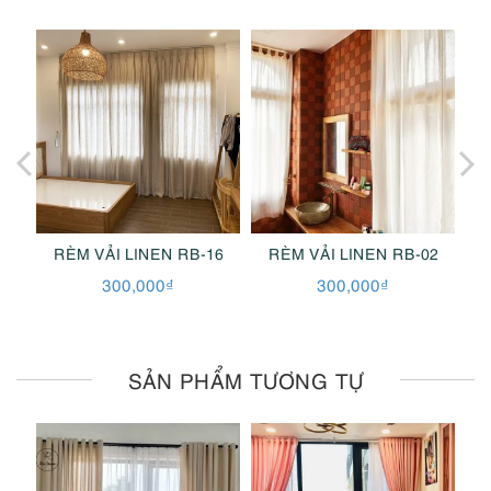
1
RÈM VẢI LINEN RB-16
RÈM VẢI LINEN RB-02
300,000
₫
300,000
₫
SẢN PHẨM TƯƠNG TỰ