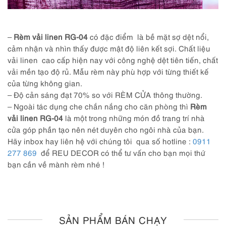
–
Rèm vải linen RG-04
có đặc điểm là bề mặt sợ dệt nổi,
cảm nhận và nhìn thấy được mật độ liên kết sợi. Chất liệu
vải linen cao cấp hiện nay với công nghệ dệt tiên tiến, chất
vải mền tạo độ rủ. Mẫu rèm này phù hợp với từng thiết kế
của từng không gian.
– Độ cản sáng đạt 70% so với RÈM CỬA thông thường.
– Ngoài tác dụng che chắn nắng cho căn phòng thì
Rèm
vải linen RG-04
là một trong những món đồ trang trí nhà
cửa góp phần tạo nên nét duyên cho ngôi nhà của bạn.
Hãy inbox hay liên hệ với chúng tôi qua số hotline :
0911
277 869
để REU DECOR có thể tư vấn cho bạn mọi thứ
bạn cần về mành rèm nhé !
SẢN PHẨM BÁN CHẠY