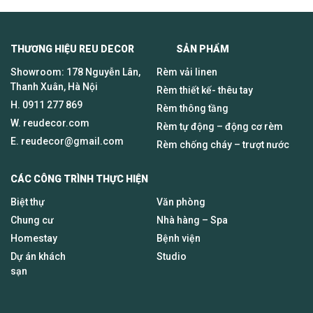
THƯƠNG HIỆU REU DECOR SẢN PHẨM
Showroom: 178 Nguyễn Lân,
Rèm vải linen
Thanh Xuân, Hà Nội
Rèm thiết kế- thêu tay
H.
0911 277 869
Rèm thông tầng
W. reudecor.com
Rèm tự động – động cơ rèm
E.
reudecor@gmail.com
Rèm chống cháy – trượt nước
CÁC CÔNG TRÌNH THỰC HIỆN
Biệt thự
Văn phòng
Chung cư
Nhà hàng – Spa
Homestay
Bệnh viện
Dự án khách
Studio
sạn