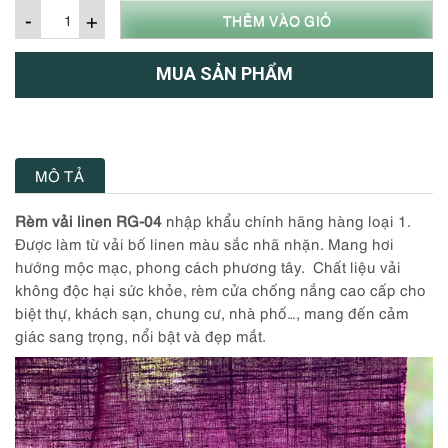
-
+
THÊM VÀO GIỎ
MUA SẢN PHẨM
MÔ TẢ
Rèm vải linen RG-04
nhập khẩu chính hãng hàng loại 1.
Được làm từ vải bố linen màu sắc nhã nhặn. Mang hơi
hướng mộc mạc, phong cách phương tây. Chất liệu vải
không độc hại sức khỏe, rèm cửa chống nắng cao cấp cho
biệt thự, khách sạn, chung cư, nhà phố…, mang đến cảm
giác sang trọng, nổi bật và đẹp mắt.