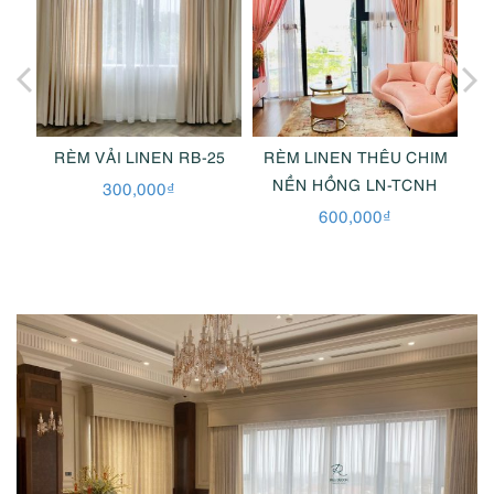
6
RÈM VẢI LINEN RB-25
RÈM LINEN THÊU CHIM
NỀN HỒNG LN-TCNH
300,000
₫
600,000
₫