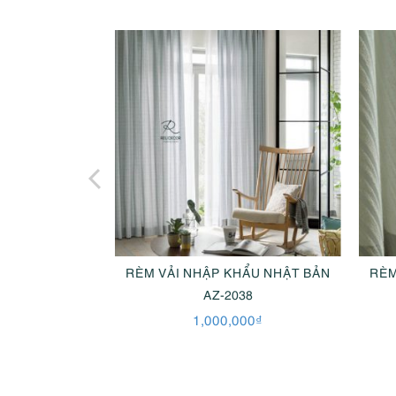
ẨU NHẬT BẢN
RÈM VẢI NHẬP KHẨU NHẬT BẢN
RÈM
31
AZ-2038
00
₫
1,000,000
₫