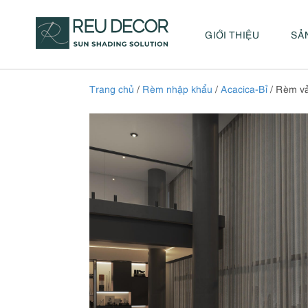
GIỚI THIỆU
SẢ
Trang chủ
/
Rèm nhập khẩu
/
Acacica-Bỉ
/ Rèm vả