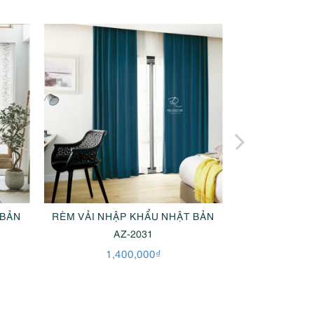
 BẢN
RÈM VẢI NHẬP KHẨU NHẬT BẢN
RÈM VẢI NH
AZ-2031
A
1,400,000
₫
1,