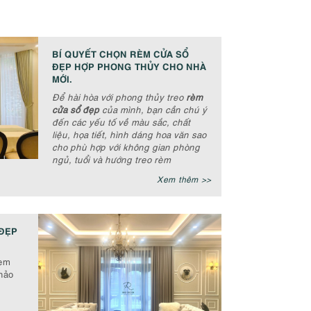
BÍ QUYẾT CHỌN RÈM CỬA SỔ
ĐẸP HỢP PHONG THỦY CHO NHÀ
MỚI.
Để hài hòa với phong thủy treo
rèm
cửa sổ đẹp
của mình, bạn cần chú ý
đến các yếu tố về màu sắc, chất
liệu, họa tiết, hình dáng hoa văn sao
cho phù hợp với không gian phòng
ngủ, tuổi và hướng treo rèm
Xem thêm >>
ĐẸP
rèm
hảo