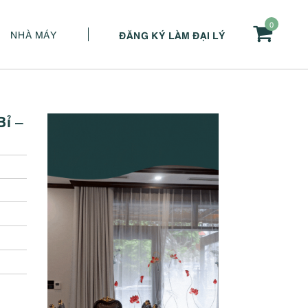
0
NHÀ MÁY
ĐĂNG KÝ LÀM ĐẠI LÝ
ỉ –