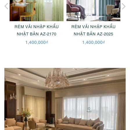
U
RÈM VẢI NHẬP KHẨU
RÈM VẢI NHẬP KHẨU
NHẬT BẢN AZ-2170
NHẬT BẢN AZ-2025
1,400,000
₫
1,400,000
₫