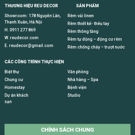
THƯƠNG HIỆU REU DECOR SẢN PHẨM
Showroom: 178 Nguyễn Lân,
Rèm vải linen
Thanh Xuân, Hà Nội
Rèm thiết kế- thêu tay
H.
0911 277 869
Rèm thông tầng
W. reudecor.com
Rèm tự động – động cơ rèm
E.
reudecor@gmail.com
Rèm chống cháy – trượt nước
CÁC CÔNG TRÌNH THỰC HIỆN
Biệt thự
Văn phòng
Chung cư
Nhà hàng – Spa
Homestay
Bệnh viện
Dự án khách
Studio
sạn
CHÍNH SÁCH CHUNG