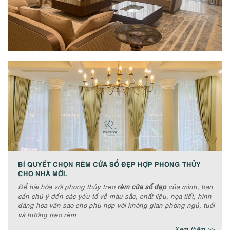
BÍ QUYẾT CHỌN RÈM CỬA SỔ ĐẸP HỢP PHONG THỦY
CHO NHÀ MỚI.
Để hài hòa với phong thủy treo
rèm cửa sổ đẹp
của mình, bạn
cần chú ý đến các yếu tố về màu sắc, chất liệu, họa tiết, hình
dáng hoa văn sao cho phù hợp với không gian phòng ngủ, tuổi
và hướng treo rèm
Xem thêm >>