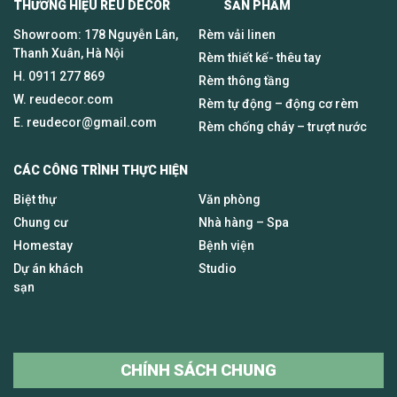
THƯƠNG HIỆU REU DECOR SẢN PHẨM
Showroom: 178 Nguyễn Lân,
Rèm vải linen
Thanh Xuân, Hà Nội
Rèm thiết kế- thêu tay
H.
0911 277 869
Rèm thông tầng
W. reudecor.com
Rèm tự động – động cơ rèm
E.
reudecor@gmail.com
Rèm chống cháy – trượt nước
CÁC CÔNG TRÌNH THỰC HIỆN
Biệt thự
Văn phòng
Chung cư
Nhà hàng – Spa
Homestay
Bệnh viện
Dự án khách
Studio
sạn
CHÍNH SÁCH CHUNG