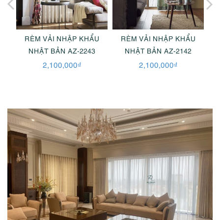
U
RÈM VẢI NHẬP KHẨU
RÈM VẢI NHẬP KHẨU
NHẬT BẢN AZ-2243
NHẬT BẢN AZ-2142
2,100,000
₫
2,100,000
₫