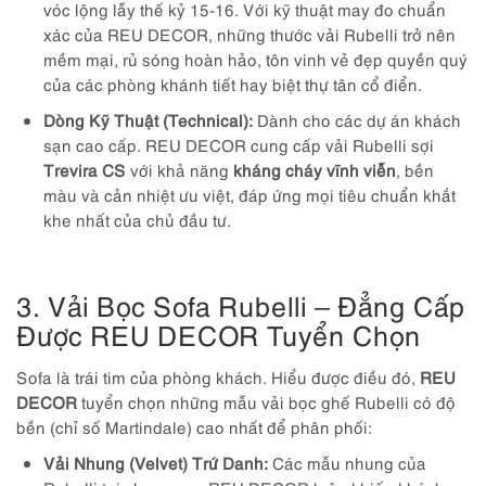
vóc lộng lẫy thế kỷ 15-16. Với kỹ thuật may đo chuẩn
xác của REU DECOR, những thước vải Rubelli trở nên
mềm mại, rủ sóng hoàn hảo, tôn vinh vẻ đẹp quyền quý
của các phòng khánh tiết hay biệt thự tân cổ điển.
Dòng Kỹ Thuật (Technical):
Dành cho các dự án khách
sạn cao cấp. REU DECOR cung cấp vải Rubelli sợi
Trevira CS
với khả năng
kháng cháy vĩnh viễn
, bền
màu và cản nhiệt ưu việt, đáp ứng mọi tiêu chuẩn khắt
khe nhất của chủ đầu tư.
3. Vải Bọc Sofa Rubelli – Đẳng Cấp
Được REU DECOR Tuyển Chọn
Sofa là trái tim của phòng khách. Hiểu được điều đó,
REU
DECOR
tuyển chọn những mẫu vải bọc ghế Rubelli có độ
bền (chỉ số Martindale) cao nhất để phân phối:
Vải Nhung (Velvet) Trứ Danh:
Các mẫu nhung của