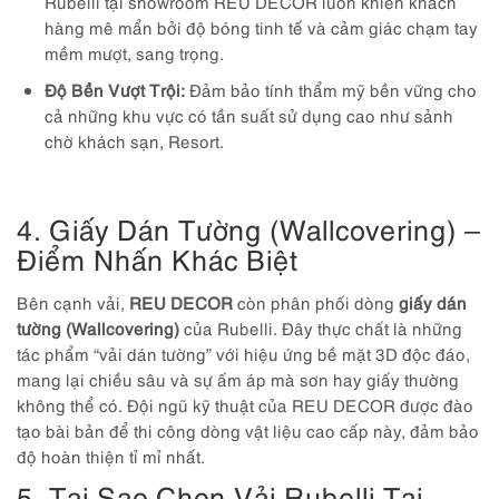
Rubelli tại showroom REU DECOR luôn khiến khách
hàng mê mẩn bởi độ bóng tinh tế và cảm giác chạm tay
mềm mượt, sang trọng.
Độ Bền Vượt Trội:
Đảm bảo tính thẩm mỹ bền vững cho
cả những khu vực có tần suất sử dụng cao như sảnh
chờ khách sạn, Resort.
4. Giấy Dán Tường (Wallcovering) –
Điểm Nhấn Khác Biệt
Bên cạnh vải,
REU DECOR
còn phân phối dòng
giấy dán
tường (Wallcovering)
của Rubelli. Đây thực chất là những
tác phẩm “vải dán tường” với hiệu ứng bề mặt 3D độc đáo,
mang lại chiều sâu và sự ấm áp mà sơn hay giấy thường
không thể có. Đội ngũ kỹ thuật của REU DECOR được đào
tạo bài bản để thi công dòng vật liệu cao cấp này, đảm bảo
độ hoàn thiện tỉ mỉ nhất.
5. Tại Sao Chọn Vải Rubelli Tại