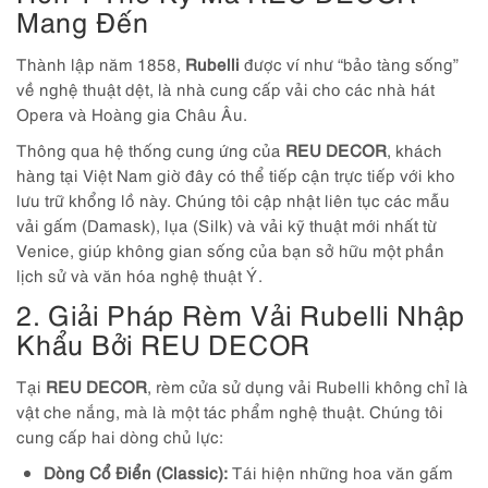
Mang Đến
Thành lập năm 1858,
Rubelli
được ví như “bảo tàng sống”
về nghệ thuật dệt, là nhà cung cấp vải cho các nhà hát
Opera và Hoàng gia Châu Âu.
Thông qua hệ thống cung ứng của
REU DECOR
, khách
hàng tại Việt Nam giờ đây có thể tiếp cận trực tiếp với kho
lưu trữ khổng lồ này. Chúng tôi cập nhật liên tục các mẫu
vải gấm (Damask), lụa (Silk) và vải kỹ thuật mới nhất từ
Venice, giúp không gian sống của bạn sở hữu một phần
lịch sử và văn hóa nghệ thuật Ý.
2. Giải Pháp Rèm Vải Rubelli Nhập
Khẩu Bởi REU DECOR
Tại
REU DECOR
, rèm cửa sử dụng vải Rubelli không chỉ là
vật che nắng, mà là một tác phẩm nghệ thuật. Chúng tôi
cung cấp hai dòng chủ lực:
Dòng Cổ Điển (Classic):
Tái hiện những hoa văn gấm