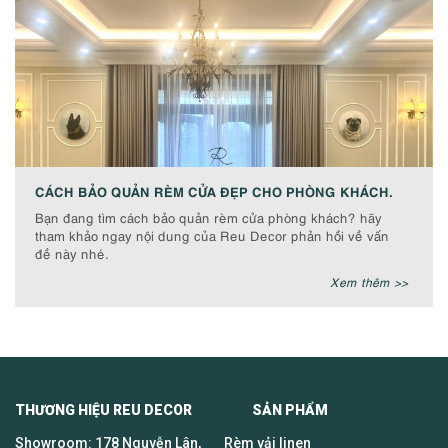
CÁCH BẢO QUẢN RÈM CỬA ĐẸP CHO PHÒNG KHÁCH.
Bạn đang tìm cách bảo quản rèm cửa phòng khách? hãy
tham khảo ngay nội dung của Reu Decor phản hồi về vấn
đề này nhé.
Xem thêm >>
THƯƠNG HIỆU REU DECOR SẢN PHẨM
Showroom: 178 Nguyễn Lân,
Rèm vải linen