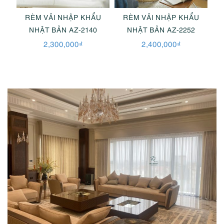
U
RÈM VẢI NHẬP KHẨU
RÈM VẢI NHẬP KHẨU
NHẬT BẢN AZ-2140
NHẬT BẢN AZ-2252
2,300,000
₫
2,400,000
₫