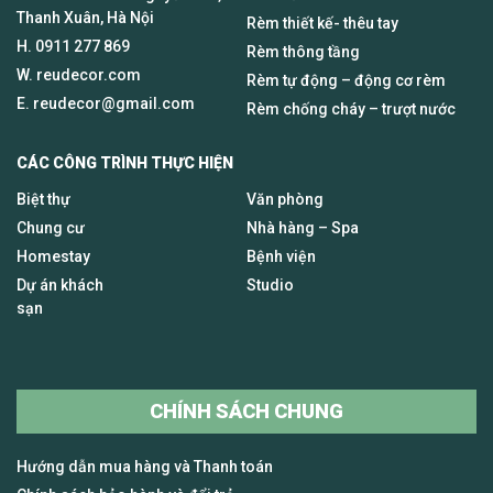
Thanh Xuân, Hà Nội
Rèm thiết kế- thêu tay
H.
0911 277 869
Rèm thông tầng
W. reudecor.com
Rèm tự động – động cơ rèm
E.
reudecor@gmail.com
Rèm chống cháy – trượt nước
CÁC CÔNG TRÌNH THỰC HIỆN
Biệt thự
Văn phòng
Chung cư
Nhà hàng – Spa
Homestay
Bệnh viện
Dự án khách
Studio
sạn
CHÍNH SÁCH CHUNG
Hướng dẫn mua hàng và Thanh toán