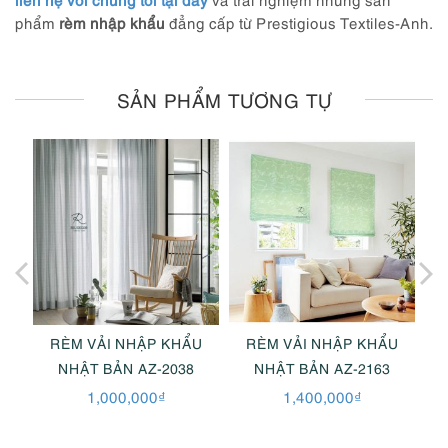
phẩm
rèm nhập khẩu
đẳng cấp từ Prestigious Textiles-Anh.
SẢN PHẨM TƯƠNG TỰ
U
RÈM VẢI NHẬP KHẨU
RÈM VẢI NHẬP KHẨU
NHẬT BẢN AZ-2038
NHẬT BẢN AZ-2163
1,000,000
₫
1,400,000
₫