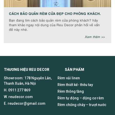
CÁCH BẢO QUẢN RÈM CỬA ĐẸP CHO PHÒNG KHÁCH.
Bạn đang tìm cách bảo quản rèm cửa phòng khách? hãy
tham khảo ngay nội dung của Reu Decor phản hồi về vấn
đề này nhé.
Xem thêm >>
THƯƠNG HIỆU REU DECOR SẢN PHẨM
Showroom: 178 Nguyễn Lân,
Rèm vải linen
Thanh Xuân, Hà Nội
Rèm thiết kế- thêu tay
H.
0911 277 869
Rèm thông tầng
W. reudecor.com
Rèm tự động – động cơ rèm
E.
reudecor@gmail.com
Rèm chống cháy – trượt nước