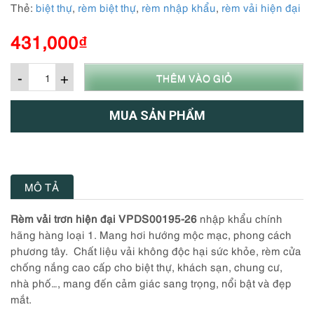
Thẻ:
biệt thự
,
rèm biệt thự
,
rèm nhập khẩu
,
rèm vải hiện đại
431,000
₫
-
+
THÊM VÀO GIỎ
MUA SẢN PHẨM
MÔ TẢ
Rèm vải trơn hiện đại VPDS00195-26
nhập khẩu chính
hãng hàng loại 1. Mang hơi hướng mộc mạc, phong cách
phương tây. Chất liệu vải không độc hại sức khỏe, rèm cửa
chống nắng cao cấp cho biệt thự, khách sạn, chung cư,
nhà phố…, mang đến cảm giác sang trọng, nổi bật và đẹp
mắt.