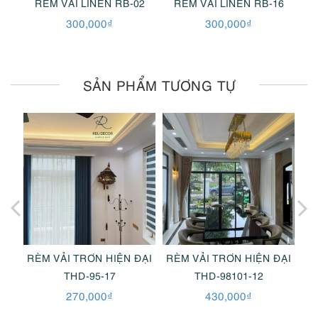
1
RÈM VẢI LINEN RB-02
RÈM VẢI LINEN RB-16
300,000
₫
300,000
₫
SẢN PHẨM TƯƠNG TỰ
ĐẠI
RÈM VẢI TRƠN HIỆN ĐẠI
RÈM VẢI TRƠN HIỆN ĐẠI
RÈ
THD-95-17
THD-98101-12
270,000
₫
430,000
₫