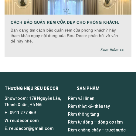
CÁCH BẢO QUẢN RÈM CỬA ĐẸP CHO PHÒNG KHÁCH.
Bạn đang tìm cách bảo quản rèm cửa phòng khách? hãy
tham khảo ngay nội dung của Reu Decor phản hồi về vấn
đề này nhé.
Xem thêm >>
THƯƠNG HIỆU REU DECOR SẢN PHẨM
Showroom: 178 Nguyễn Lân,
Rèm vải linen
Thanh Xuân, Hà Nội
Rèm thiết kế- thêu tay
H.
0911 277 869
Rèm thông tầng
W. reudecor.com
Rèm tự động – động cơ rèm
E.
reudecor@gmail.com
Rèm chống cháy – trượt nước