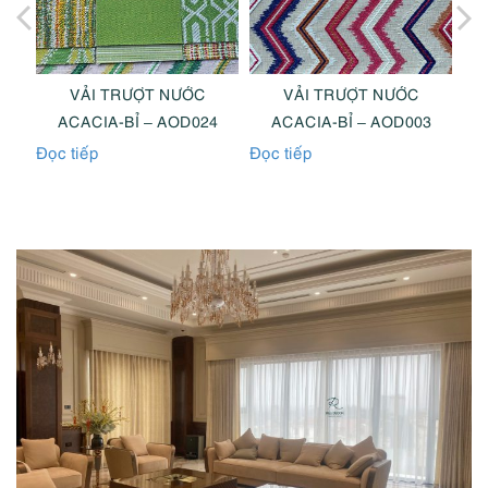
VẢI TRƯỢT NƯỚC
VẢI TRƯỢT NƯỚC
1
ACACIA-BỈ – AOD024
ACACIA-BỈ – AOD003
Đọc tiếp
Đọc tiếp
Đọc