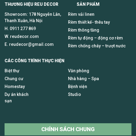
THƯƠNG HIỆU REU DECOR SẢN PHẨM
Showroom: 178 Nguyễn Lân,
Rèm vải linen
Thanh Xuân, Hà Nội
Rèm thiết kế- thêu tay
H.
0911 277 869
Rèm thông tầng
W. reudecor.com
Rèm tự động – động cơ rèm
E.
reudecor@gmail.com
Rèm chống cháy – trượt nước
CÁC CÔNG TRÌNH THỰC HIỆN
Biệt thự
Văn phòng
Chung cư
Nhà hàng – Spa
Homestay
Bệnh viện
Dự án khách
Studio
sạn
CHÍNH SÁCH CHUNG