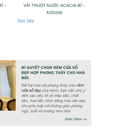
Ỉ –
VẢI TRƯỢT NƯỚC ACACIA-BỈ –
VẢI TRƯỢT 
AOD009
A
Đọc tiếp
Đọc tiếp
BÍ QUYẾT CHỌN RÈM CỬA SỔ
ĐẸP HỢP PHONG THỦY CHO NHÀ
MỚI.
Để hài hòa với phong thủy treo
rèm
cửa sổ đẹp
của mình, bạn cần chú ý
đến các yếu tố về màu sắc, chất
liệu, họa tiết, hình dáng hoa văn sao
cho phù hợp với không gian phòng
ngủ, tuổi và hướng treo rèm
Xem thêm >>