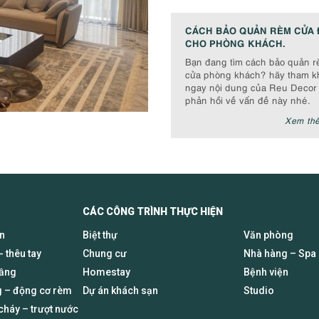
CÁCH BẢO QUẢN RÈM CỬA 
CHO PHÒNG KHÁCH.
Bạn đang tìm cách bảo quản 
cửa phòng khách? hãy tham k
ngay nội dung của Reu Decor
phản hồi về vấn đề này nhé.
Xem th
CÁC CÔNG TRÌNH THỰC HIỆN
en
Biệt thự
Văn phòng
- thêu tay
Chung cư
Nhà hàng – Spa
tầng
Homestay
Bệnh viện
 – động cơ rèm
Dự án khách sạn
Studio
háy – trượt nước