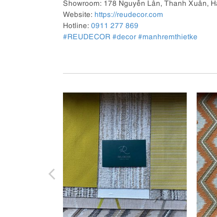
Showroom: 178 Nguyễn Lân, Thanh Xuân, Hà
Website:
https://reudecor.com
Hotline:
0911 277 869
#REUDECOR
#decor
#manhremthietke