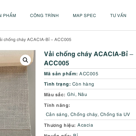
N PHẨM
CÔNG TRÌNH
MAP SPEC
TƯ VẤN
ải chống cháy ACACIA-Bỉ – ACC005
Vải chống cháy ACACIA-Bỉ –
ACC005
Mã sản phẩm:
ACC005
Tình trạng:
Còn hàng
Màu sắc
Ghi
,
Nâu
Tính năng
Cản sáng
,
Chống cháy
,
Chống tia UV
Thương hiệu
Acacia
Nguồn gốc
Bỉ