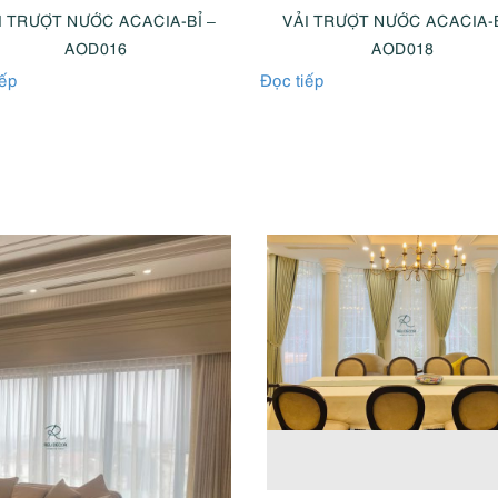
I TRƯỢT NƯỚC ACACIA-BỈ –
VẢI TRƯỢT NƯỚC ACACIA-B
AOD016
AOD018
iếp
Đọc tiếp