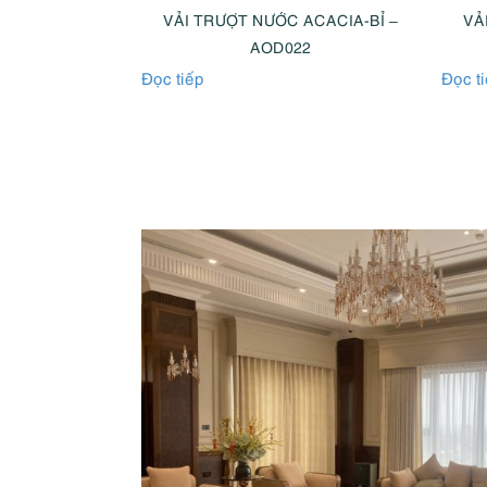
ACACIA-BỈ –
VẢI TRƯỢT NƯỚC ACACIA-BỈ –
VẢ
09
AOD022
Đọc tiếp
Đọc t