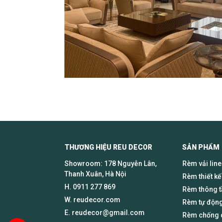
THƯƠNG HIỆU REU DECOR SẢN PHẨM
Showroom: 178 Nguyễn Lân,
Rèm vải lin
Thanh Xuân, Hà Nội
Rèm thiết kế
H.
0911 277 869
Rèm thông 
W. reudecor.com
Rèm tự động
E.
reudecor@gmail.com
Rèm chống c