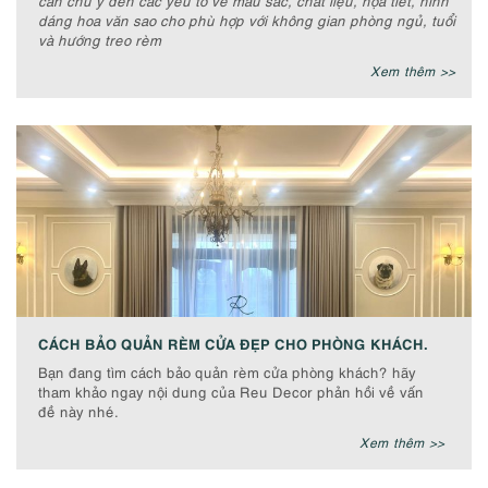
cần chú ý đến các yếu tố về màu sắc, chất liệu, họa tiết, hình
dáng hoa văn sao cho phù hợp với không gian phòng ngủ, tuổi
và hướng treo rèm
Xem thêm >>
CÁCH BẢO QUẢN RÈM CỬA ĐẸP CHO PHÒNG KHÁCH.
Bạn đang tìm cách bảo quản rèm cửa phòng khách? hãy
tham khảo ngay nội dung của Reu Decor phản hồi về vấn
đề này nhé.
Xem thêm >>