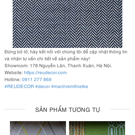
Đừng bỏ lỡ, hãy kết nối với chúng tôi để cập nhật thông tin
và nhận tư vấn chi tiết về sản phẩm này!
Showroom: 178 Nguyễn Lân, Thanh Xuân, Hà Nội.
Website:
https://reudecor.com
Hotline:
0911 277 869
#REUDECOR
#decor
#manhremthietke
SẢN PHẨM TƯƠNG TỰ