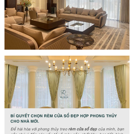
BÍ QUYẾT CHỌN RÈM CỬA SỔ ĐẸP HỢP PHONG THỦY
CHO NHÀ MỚI.
Để hài hòa với phong thủy treo
rèm cửa sổ đẹp
của mình, bạn