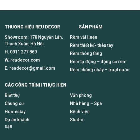
THƯƠNG HIỆU REU DECOR SẢN PHẨM
Showroom: 178 Nguyễn Lân,
Rèm vải linen
Thanh Xuân, Hà Nội
Rèm thiết kế- thêu tay
H.
0911 277 869
Rèm thông tầng
W. reudecor.com
Rèm tự động – động cơ rèm
E.
reudecor@gmail.com
Rèm chống cháy – trượt nước
CÁC CÔNG TRÌNH THỰC HIỆN
Biệt thự
Văn phòng
Chung cư
Nhà hàng – Spa
Homestay
Bệnh viện
Dự án khách
Studio
sạn