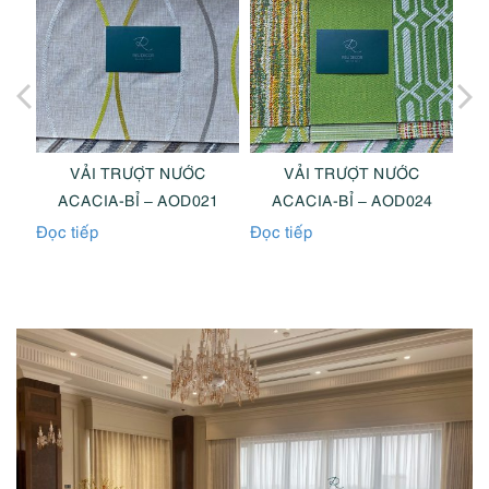
VẢI TRƯỢT NƯỚC
VẢI TRƯỢT NƯỚC
5
ACACIA-BỈ – AOD021
ACACIA-BỈ – AOD024
Đọc tiếp
Đọc tiếp
Đọc