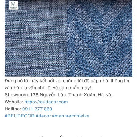
Đừng bỏ lỡ, hãy kết nối với chúng tôi để cập nhật thông tin
và nhận tư vấn chi tiết về sản phẩm này!
Showroom: 178 Nguyễn Lân, Thanh Xuân, Hà Nội.
Website:
https://reudecor.com
Hotline:
0911 277 869
#REUDECOR
#decor
#manhremthietke