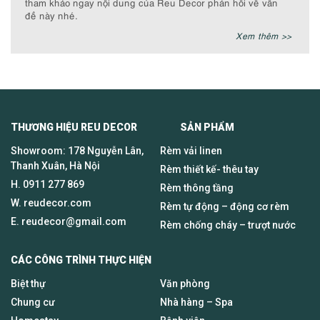
tham khảo ngay nội dung của Reu Decor phản hồi về vấn
đề này nhé.
Xem thêm >>
THƯƠNG HIỆU REU DECOR SẢN PHẨM
Showroom: 178 Nguyễn Lân,
Rèm vải linen
Thanh Xuân, Hà Nội
Rèm thiết kế- thêu tay
H.
0911 277 869
Rèm thông tầng
W. reudecor.com
Rèm tự động – động cơ rèm
E.
reudecor@gmail.com
Rèm chống cháy – trượt nước
CÁC CÔNG TRÌNH THỰC HIỆN
Biệt thự
Văn phòng
Chung cư
Nhà hàng – Spa