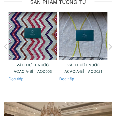
SẢN PHẨM TƯƠNG TỰ
VẢI TRƯỢT NƯỚC
VẢI TRƯỢT NƯỚC
9
ACACIA-BỈ – AOD003
ACACIA-BỈ – AOD021
Đọc tiếp
Đọc tiếp
Đọc