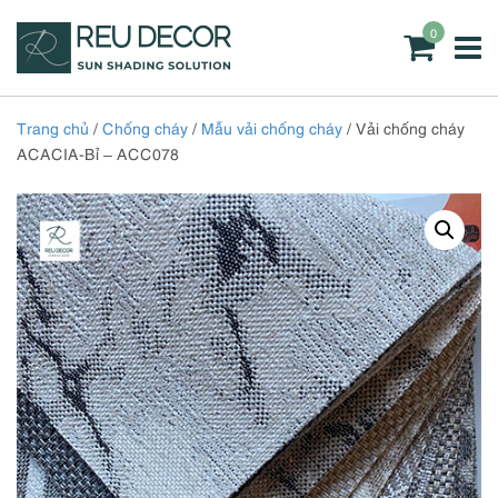
0
Trang chủ
/
Chống cháy
/
Mẫu vải chống cháy
/ Vải chống cháy
ACACIA-Bỉ – ACC078