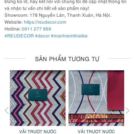
Đừng bỏ lỡ, hãy kết nối với chúng tôi để cập nhật thông tin
và nhận tư vấn chi tiết về sản phẩm này!
Showroom: 178 Nguyễn Lân, Thanh Xuân, Hà Nội.
Website:
https://reudecor.com
Hotline:
0911 277 869
#REUDECOR
#decor
#manhremthietke
SẢN PHẨM TƯƠNG TỰ
VẢI TRƯỢT NƯỚC
VẢI TRƯỢT NƯỚC