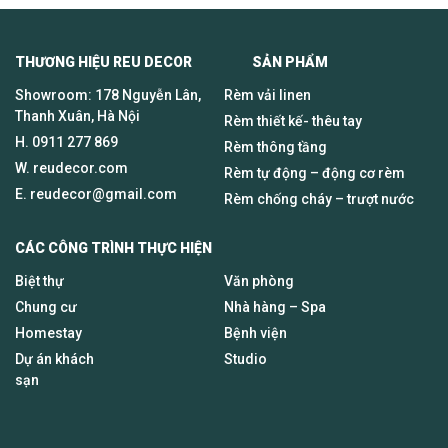
THƯƠNG HIỆU REU DECOR SẢN PHẨM
Showroom: 178 Nguyễn Lân,
Rèm vải linen
Thanh Xuân, Hà Nội
Rèm thiết kế- thêu tay
H.
0911 277 869
Rèm thông tầng
W. reudecor.com
Rèm tự động – động cơ rèm
E.
reudecor@gmail.com
Rèm chống cháy – trượt nước
CÁC CÔNG TRÌNH THỰC HIỆN
Biệt thự
Văn phòng
Chung cư
Nhà hàng – Spa
Homestay
Bệnh viện
Dự án khách
Studio
sạn