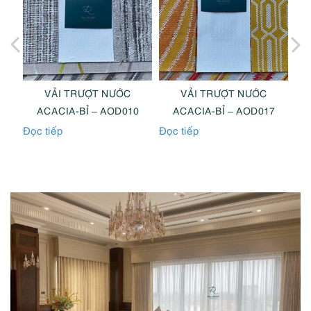
VẢI TRƯỢT NƯỚC
VẢI TRƯỢT NƯỚC
7
ACACIA-BỈ – AOD010
ACACIA-BỈ – AOD017
Đọc tiếp
Đọc tiếp
Đọc