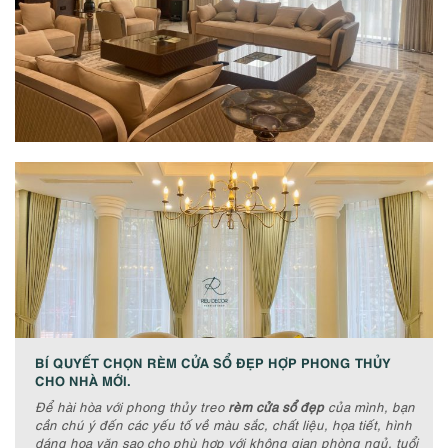
BÍ QUYẾT CHỌN RÈM CỬA SỔ ĐẸP HỢP PHONG THỦY
CHO NHÀ MỚI.
Để hài hòa với phong thủy treo
rèm cửa sổ đẹp
của mình, bạn
cần chú ý đến các yếu tố về màu sắc, chất liệu, họa tiết, hình
dáng hoa văn sao cho phù hợp với không gian phòng ngủ, tuổi