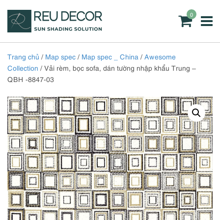
0
Trang chủ
/
Map spec
/
Map spec _ China
/
Awesome
Collection
/ Vải rèm, bọc sofa, dán tường nhập khẩu Trung –
QBH -8847-03