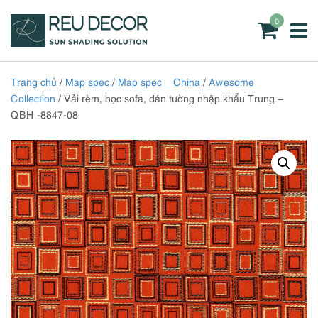
0
Trang chủ
/
Map spec
/
Map spec _ China
/
Awesome
Collection
/ Vải rèm, bọc sofa, dán tường nhập khẩu Trung –
QBH -8847-08