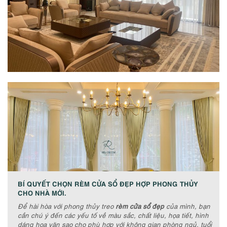
BÍ QUYẾT CHỌN RÈM CỬA SỔ ĐẸP HỢP PHONG THỦY
CHO NHÀ MỚI.
Để hài hòa với phong thủy treo
rèm cửa sổ đẹp
của mình, bạn
cần chú ý đến các yếu tố về màu sắc, chất liệu, họa tiết, hình
dáng hoa văn sao cho phù hợp với không gian phòng ngủ, tuổi