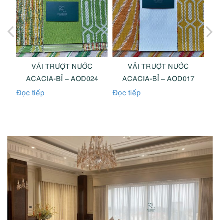
VẢI TRƯỢT NƯỚC
VẢI TRƯỢT NƯỚC
2
ACACIA-BỈ – AOD024
ACACIA-BỈ – AOD017
Đọc tiếp
Đọc tiếp
Đọc