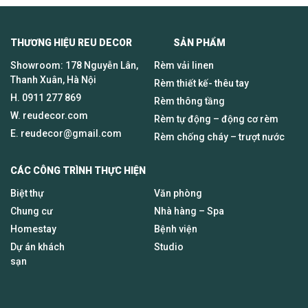
THƯƠNG HIỆU REU DECOR SẢN PHẨM
Showroom: 178 Nguyễn Lân,
Rèm vải linen
Thanh Xuân, Hà Nội
Rèm thiết kế- thêu tay
H.
0911 277 869
Rèm thông tầng
W. reudecor.com
Rèm tự động – động cơ rèm
E.
reudecor@gmail.com
Rèm chống cháy – trượt nước
CÁC CÔNG TRÌNH THỰC HIỆN
Biệt thự
Văn phòng
Chung cư
Nhà hàng – Spa
Homestay
Bệnh viện
Dự án khách
Studio
sạn