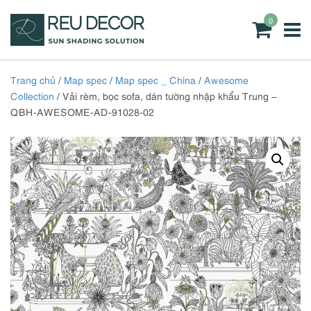
0
Trang chủ
/
Map spec
/
Map spec _ China
/
Awesome
Collection
/ Vải rèm, bọc sofa, dán tường nhập khẩu Trung –
QBH-AWESOME-AD-91028-02