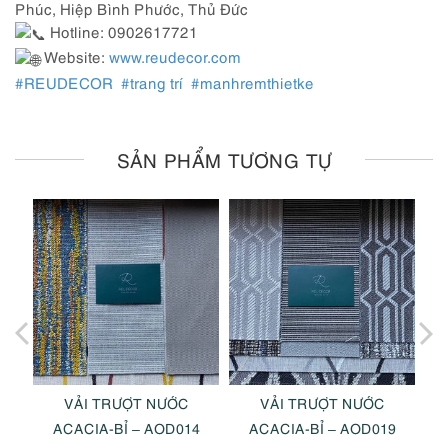
Phúc, Hiệp Bình Phước, Thủ Đức
Hotline: 0902617721
Website:
www.reudecor.com
#REUDECOR
#trang trí
#manhremthietke
SẢN PHẨM TƯƠNG TỰ
VẢI TRƯỢT NƯỚC
VẢI TRƯỢT NƯỚC
1
ACACIA-BỈ – AOD014
ACACIA-BỈ – AOD019