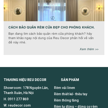
CÁCH BẢO QUẢN RÈM CỬA ĐẸP CHO PHÒNG KHÁCH.
Bạn đang tìm cách bảo quản rèm cửa phòng khách? hãy
tham khảo ngay nội dung của Reu Decor phản hồi về vấn
đề này nhé.
Xem thêm >>
THƯƠNG HIỆU REU DECOR SẢN PHẨM
Showroom: 178 Nguyễn Lân,
Rèm vải linen
Thanh Xuân, Hà Nội
Rèm thiết kế- thêu tay
H.
0911 277 869
Rèm thông tầng
W. reudecor.com
Rèm tự động – động cơ rèm