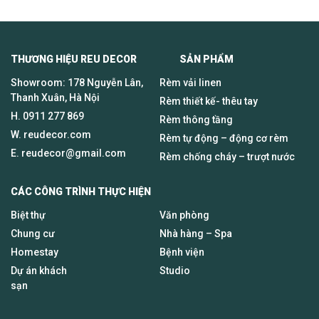
THƯƠNG HIỆU REU DECOR SẢN PHẨM
Showroom: 178 Nguyễn Lân,
Rèm vải linen
Thanh Xuân, Hà Nội
Rèm thiết kế- thêu tay
H.
0911 277 869
Rèm thông tầng
W. reudecor.com
Rèm tự động – động cơ rèm
E.
reudecor@gmail.com
Rèm chống cháy – trượt nước
CÁC CÔNG TRÌNH THỰC HIỆN
Biệt thự
Văn phòng
Chung cư
Nhà hàng – Spa
Homestay
Bệnh viện
Dự án khách
Studio
sạn