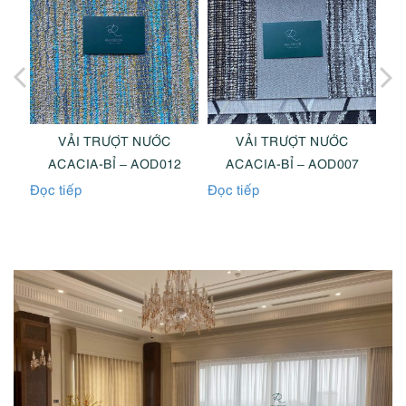
VẢI TRƯỢT NƯỚC
VẢI TRƯỢT NƯỚC
3
ACACIA-BỈ – AOD012
ACACIA-BỈ – AOD007
Đọc tiếp
Đọc tiếp
Đọc