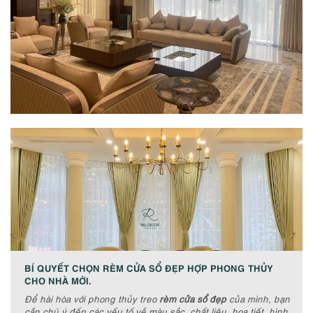
BÍ QUYẾT CHỌN RÈM CỬA SỔ ĐẸP HỢP PHONG THỦY
CHO NHÀ MỚI.
Để hài hòa với phong thủy treo
rèm cửa sổ đẹp
của mình, bạn
cần chú ý đến các yếu tố về màu sắc, chất liệu, họa tiết, hình