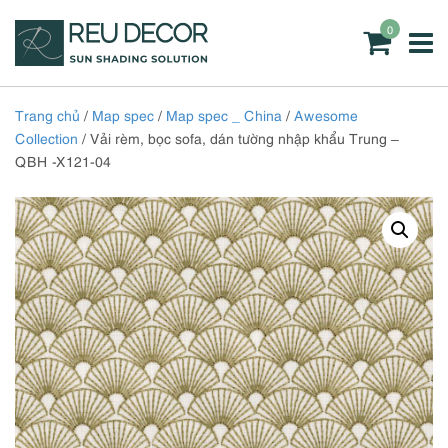
0
Trang chủ
/
Map spec
/
Map spec _ China
/
Awesome
Collection
/ Vải rèm, bọc sofa, dán tường nhập khẩu Trung –
QBH -X121-04