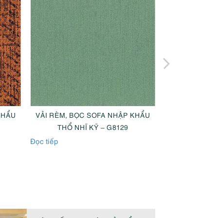
KHẨU
VẢI RÈM, BỌC SOFA NHẬP KHẨU
VẢI RÈM, BỌ
THỔ NHĨ KỸ – G8129
TRUNG –
Đọc tiếp
Đọc tiếp