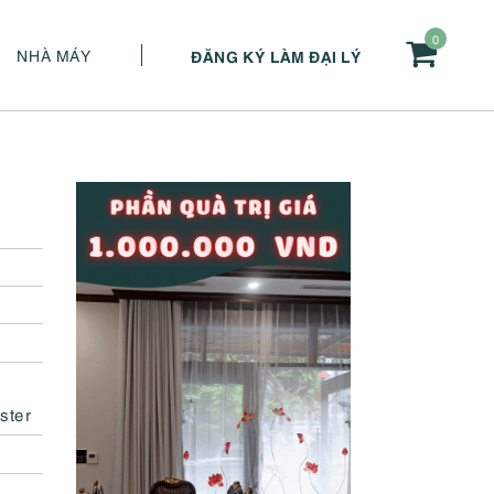
0
NHÀ MÁY
ĐĂNG KÝ LÀM ĐẠI LÝ
ster