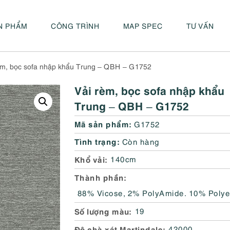
N PHẨM
CÔNG TRÌNH
MAP SPEC
TƯ VẤN
èm, bọc sofa nhập khẩu Trung – QBH – G1752
Vải rèm, bọc sofa nhập khẩu
Trung – QBH – G1752
Mã sản phẩm:
G1752
Tình trạng:
Còn hàng
Khổ vải
140cm
Thành phần
88% Vicose, 2% PolyAmide. 10% Polye
Số lượng màu
19
Độ chà xát Martindale
42000