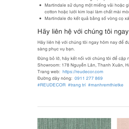
Martindale sử dụng một miếng vải hoặc g
cotton hoặc lưới kim loại làm chất mài mò
Martindale đo kết quả bằng số vòng cọ xá
Hãy liên hệ với chúng tôi nga
Hãy liên hệ với chúng tôi ngay hôm nay để đư
sàng phục vụ bạn.
Đừng bỏ lỡ, hãy kết nối với chúng tôi để cập 
Showroom: 178 Nguyễn Lân, Thanh Xuân, Hà
Trang web:
https://reudecor.com
Đường dây nóng:
0911 277 869
#REUDECOR
#trang trí
#manhremthietke