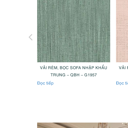
FA NHẬP KHẨU
VẢI RÈM, BỌC SOFA NHẬP KHẨU
VẢI
– G8129
TRUNG – QBH – G1957
Đọc tiếp
Đọc t