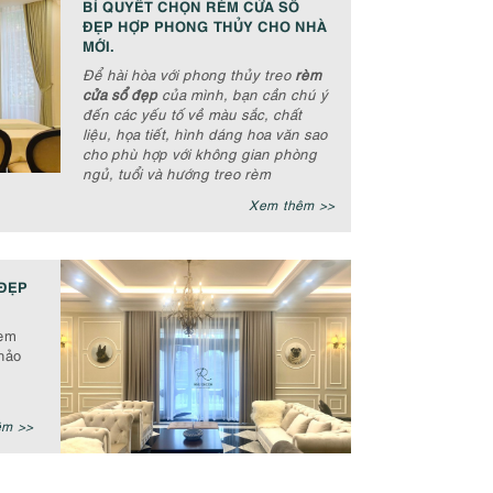
BÍ QUYẾT CHỌN RÈM CỬA SỔ
ĐẸP HỢP PHONG THỦY CHO NHÀ
MỚI.
Để hài hòa với phong thủy treo
rèm
cửa sổ đẹp
của mình, bạn cần chú ý
đến các yếu tố về màu sắc, chất
liệu, họa tiết, hình dáng hoa văn sao
cho phù hợp với không gian phòng
ngủ, tuổi và hướng treo rèm
Xem thêm >>
ĐẸP
rèm
hảo
êm >>