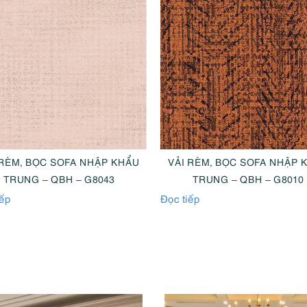
 RÈM, BỌC SOFA NHẬP KHẨU
VẢI RÈM, BỌC SOFA NHẬP 
TRUNG – QBH – G8043
TRUNG – QBH – G8010
iếp
Đọc tiếp