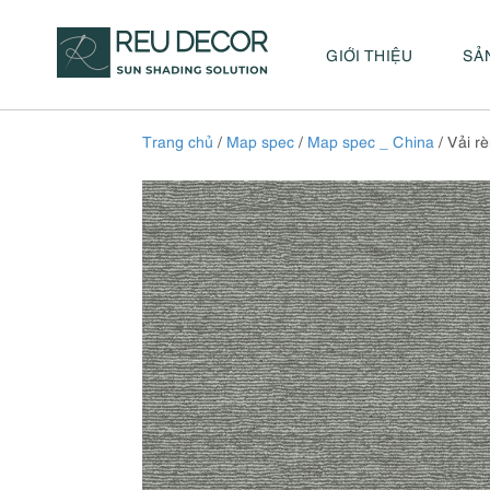
GIỚI THIỆU
SẢ
Trang chủ
/
Map spec
/
Map spec _ China
/ Vải r