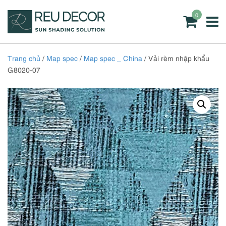
0
Trang chủ
/
Map spec
/
Map spec _ China
/ Vải rèm nhập khẩu
G8020-07