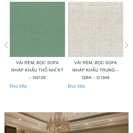
A
VẢI RÈM, BỌC SOFA
VẢI RÈM, BỌC SOFA
 KỸ
NHẬP KHẨU THỔ NHĨ KỸ
NHẬP KHẨU TRUNG –
– G8129
QBH – G1949
Đọc tiếp
Đọc tiếp
Đọc