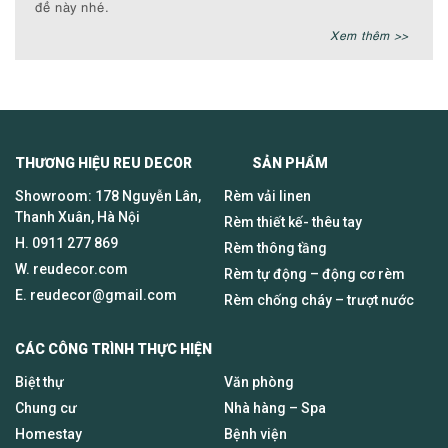
đề này nhé.
Xem thêm >>
THƯƠNG HIỆU REU DECOR SẢN PHẨM
Showroom: 178 Nguyễn Lân,
Rèm vải linen
Thanh Xuân, Hà Nội
Rèm thiết kế- thêu tay
H.
0911 277 869
Rèm thông tầng
W. reudecor.com
Rèm tự động – động cơ rèm
E.
reudecor@gmail.com
Rèm chống cháy – trượt nước
CÁC CÔNG TRÌNH THỰC HIỆN
Biệt thự
Văn phòng
Chung cư
Nhà hàng – Spa
Homestay
Bệnh viện