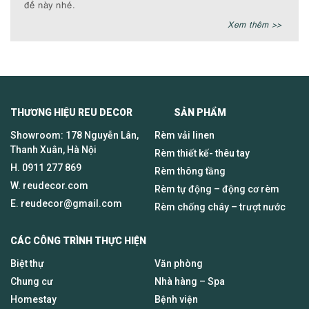
đề này nhé.
Xem thêm >>
THƯƠNG HIỆU REU DECOR SẢN PHẨM
Showroom: 178 Nguyễn Lân,
Rèm vải linen
Thanh Xuân, Hà Nội
Rèm thiết kế- thêu tay
H.
0911 277 869
Rèm thông tầng
W. reudecor.com
Rèm tự động – động cơ rèm
E.
reudecor@gmail.com
Rèm chống cháy – trượt nước
CÁC CÔNG TRÌNH THỰC HIỆN
Biệt thự
Văn phòng
Chung cư
Nhà hàng – Spa
Homestay
Bệnh viện