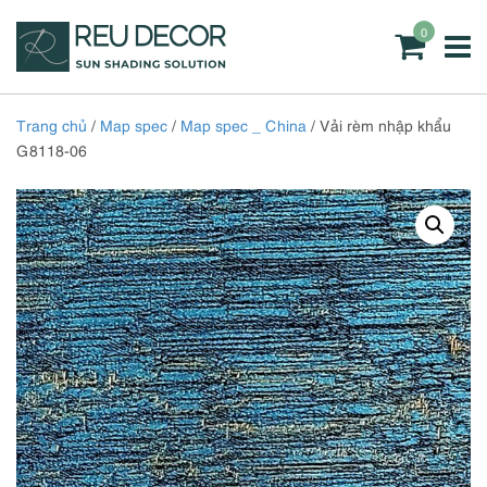
0
Trang chủ
/
Map spec
/
Map spec _ China
/ Vải rèm nhập khẩu
G8118-06