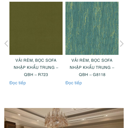
A
VẢI RÈM, BỌC SOFA
VẢI RÈM, BỌC SOFA
 KỸ
NHẬP KHẨU TRUNG –
NHẬP KHẨU TRUNG –
QBH – R723
QBH – G8118
Đọc tiếp
Đọc tiếp
Đọc