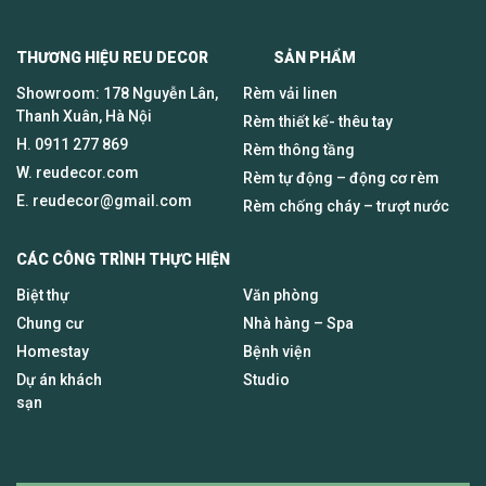
THƯƠNG HIỆU REU DECOR SẢN PHẨM
Showroom: 178 Nguyễn Lân,
Rèm vải linen
Thanh Xuân, Hà Nội
Rèm thiết kế- thêu tay
H.
0911 277 869
Rèm thông tầng
W. reudecor.com
Rèm tự động – động cơ rèm
E.
reudecor@gmail.com
Rèm chống cháy – trượt nước
CÁC CÔNG TRÌNH THỰC HIỆN
Biệt thự
Văn phòng
Chung cư
Nhà hàng – Spa
Homestay
Bệnh viện
Dự án khách
Studio
sạn