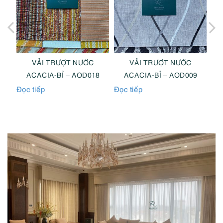
VẢI TRƯỢT NƯỚC
VẢI TRƯỢT NƯỚC
0
ACACIA-BỈ – AOD018
ACACIA-BỈ – AOD009
Đọc tiếp
Đọc tiếp
Đọc