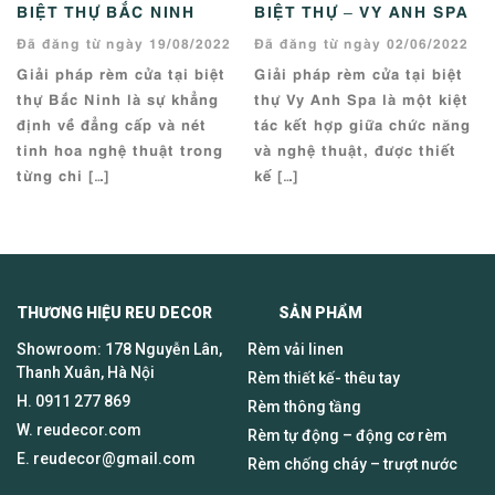
BIỆT THỰ BẮC NINH
BIỆT THỰ – VY ANH SPA
Đã đăng từ ngày 19/08/2022
Đã đăng từ ngày 02/06/2022
Giải pháp rèm cửa tại biệt
Giải pháp rèm cửa tại biệt
thự Bắc Ninh là sự khẳng
thự Vy Anh Spa là một kiệt
định về đẳng cấp và nét
tác kết hợp giữa chức năng
tinh hoa nghệ thuật trong
và nghệ thuật, được thiết
từng chi […]
kế […]
THƯƠNG HIỆU REU DECOR SẢN PHẨM
Showroom: 178 Nguyễn Lân,
Rèm vải linen
Thanh Xuân, Hà Nội
Rèm thiết kế- thêu tay
H.
0911 277 869
Rèm thông tầng
W. reudecor.com
Rèm tự động – động cơ rèm
E.
reudecor@gmail.com
Rèm chống cháy – trượt nước