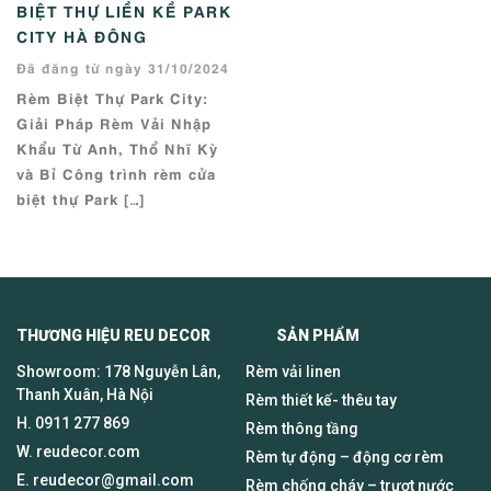
BIỆT THỰ LIỀN KỀ PARK
CITY HÀ ĐÔNG
Đã đăng từ ngày 31/10/2024
Rèm Biệt Thự Park City:
Giải Pháp Rèm Vải Nhập
Khẩu Từ Anh, Thổ Nhĩ Kỳ
và Bỉ Công trình rèm cửa
biệt thự Park […]
THƯƠNG HIỆU REU DECOR SẢN PHẨM
Showroom: 178 Nguyễn Lân,
Rèm vải linen
Thanh Xuân, Hà Nội
Rèm thiết kế- thêu tay
H.
0911 277 869
Rèm thông tầng
W. reudecor.com
Rèm tự động – động cơ rèm
E.
reudecor@gmail.com
Rèm chống cháy – trượt nước