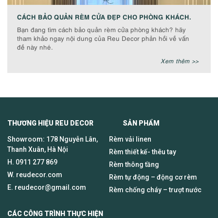
CÁCH BẢO QUẢN RÈM CỬA ĐẸP CHO PHÒNG KHÁCH.
Bạn đang tìm cách bảo quản rèm cửa phòng khách? hãy
tham khảo ngay nội dung của Reu Decor phản hồi về vấn
đề này nhé.
Xem thêm >>
THƯƠNG HIỆU REU DECOR SẢN PHẨM
Showroom: 178 Nguyễn Lân,
Rèm vải linen
Thanh Xuân, Hà Nội
Rèm thiết kế- thêu tay
H.
0911 277 869
Rèm thông tầng
W. reudecor.com
Rèm tự động – động cơ rèm
E.
reudecor@gmail.com
Rèm chống cháy – trượt nước
CÁC CÔNG TRÌNH THỰC HIỆN