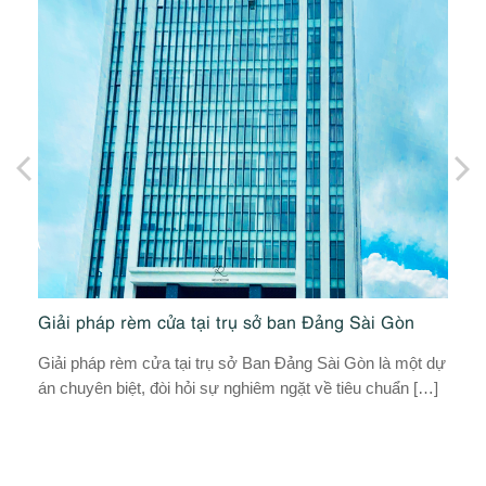
Giải pháp rèm cửa tại trụ sở ban Đảng Sài Gòn
D
Giải pháp rèm cửa tại trụ sở Ban Đảng Sài Gòn là một dự
Gi
án chuyên biệt, đòi hỏi sự nghiêm ngặt về tiêu chuẩn […]
rè
ch