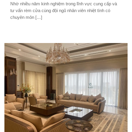
Nhờ nhiều năm kinh nghiệm trong lĩnh vực cung cấp và
1.
tư vấn rèm cửa cùng đội ngũ nhân viên nhiệt tình có
Hò
du
chuyên môn […]
th