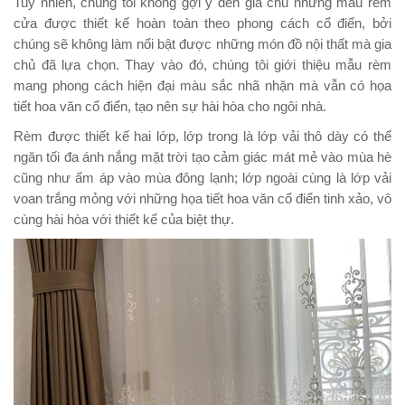
Tuy nhiên, chúng tôi không gợi ý đến gia chủ những mẫu rèm
cửa được thiết kế hoàn toàn theo phong cách cổ điển, bởi
chúng sẽ không làm nổi bật được những món đồ nội thất mà gia
chủ đã lựa chọn. Thay vào đó, chúng tôi giới thiệu mẫu rèm
mang phong cách hiện đại màu sắc nhã nhặn mà vẫn có họa
tiết hoa văn cổ điển, tạo nên sự hài hòa cho ngôi nhà.
Rèm được thiết kế hai lớp, lớp trong là lớp vải thô dày có thể
ngăn tối đa ánh nắng mặt trời tạo cảm giác mát mẻ vào mùa hè
cũng như ấm áp vào mùa đông lạnh; lớp ngoài cùng là lớp vải
voan trắng mỏng với những họa tiết hoa văn cổ điển tinh xảo, vô
cùng hài hòa với thiết kế của biệt thự.