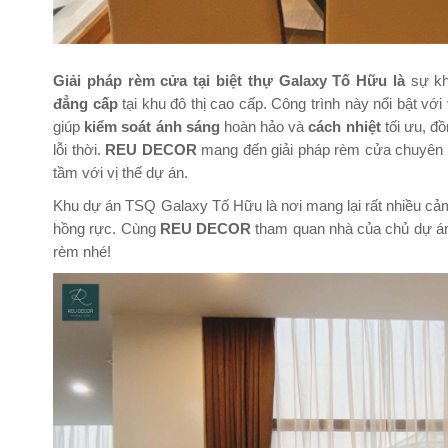
Giải pháp rèm cửa tại biệt thự Galaxy Tố Hữu là
sự kh
đẳng cấp
tại khu đô thị cao cấp. Công trình này nổi bật vớ
giúp
kiểm soát ánh sáng
hoàn hảo và
cách nhiệt
tối ưu, đồ
lỗi thời.
REU DECOR
mang đến giải pháp rèm cửa chuyên b
tầm với vị thế dự án.
Khu dự án TSQ Galaxy Tố Hữu là nơi mang lại rất nhiều c
hồng rực. Cùng
REU DECOR
tham quan nhà của chủ dự 
rèm nhé!