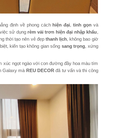
ẳng định về phong cách
hiện đại
,
tinh gọn
và
i việc sử dụng
rèm vải trơn hiện đại nhập khẩu
,
ng thời tạo nên vẻ đẹp
thanh lịch
, không bao giờ
iệt, kiến tạo không gian sống
sang trọng
, xứng
ảm xúc ngọt ngào với con đường đầy hoa màu tím
án Galaxy mà
REU DECOR
đã tư vấn và thi công