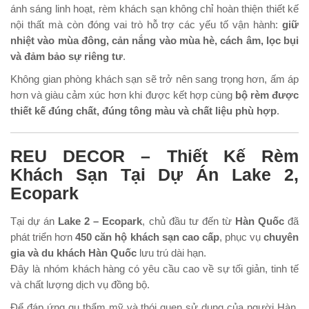
ánh sáng linh hoạt, rèm khách sạn không chỉ hoàn thiện thiết kế
nội thất mà còn đóng vai trò hỗ trợ các yếu tố vận hành:
giữ
nhiệt vào mùa đông, cản nắng vào mùa hè, cách âm, lọc bụi
và đảm bảo sự riêng tư
.
Không gian phòng khách sạn sẽ trở nên sang trọng hơn, ấm áp
hơn và giàu cảm xúc hơn khi được kết hợp cùng
bộ rèm được
thiết kế đúng chất, đúng tông màu và chất liệu phù hợp
.
REU DECOR – Thiết Kế Rèm
Khách Sạn Tại Dự Án Lake 2,
Ecopark
Tại dự án
Lake 2 – Ecopark
, chủ đầu tư đến từ
Hàn Quốc
đã
phát triển hơn
450 căn hộ khách sạn cao cấp
, phục vụ
chuyên
gia và du khách Hàn Quốc
lưu trú dài hạn.
Đây là nhóm khách hàng có yêu cầu cao về sự tối giản, tinh tế
và chất lượng dịch vụ đồng bộ.
Để đáp ứng gu thẩm mỹ và thói quen sử dụng của người Hàn,