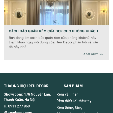
CÁCH BẢO QUẢN RÈM CỬA ĐẸP CHO PHÒNG KHÁCH.
Bạn đang tìm cách bảo quản rèm cửa phòng khách? hãy
tham khảo ngay nội dung của Reu Decor phản hồi về vấn
đề này nhé.
Xem thêm >>
THƯƠNG HIỆU REU DECOR SẢN PHẨM
Showroom: 178 Nguyễn Lân,
Rèm vải linen
Thanh Xuân, Hà Nội
Rèm thiết kế- thêu tay
H.
0911 277 869
Rèm thông tầng
W. reudecor.com