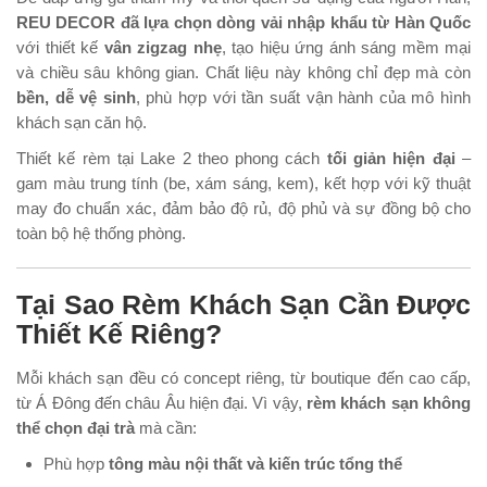
REU DECOR đã lựa chọn dòng vải nhập khẩu từ Hàn Quốc
với thiết kế
vân zigzag nhẹ
, tạo hiệu ứng ánh sáng mềm mại
và chiều sâu không gian. Chất liệu này không chỉ đẹp mà còn
bền, dễ vệ sinh
, phù hợp với tần suất vận hành của mô hình
khách sạn căn hộ.
Thiết kế rèm tại Lake 2 theo phong cách
tối giản hiện đại
–
gam màu trung tính (be, xám sáng, kem), kết hợp với kỹ thuật
may đo chuẩn xác, đảm bảo độ rủ, độ phủ và sự đồng bộ cho
toàn bộ hệ thống phòng.
Tại Sao Rèm Khách Sạn Cần Được
Thiết Kế Riêng?
Mỗi khách sạn đều có concept riêng, từ boutique đến cao cấp,
từ Á Đông đến châu Âu hiện đại. Vì vậy,
rèm khách sạn không
thể chọn đại trà
mà cần:
Phù hợp
tông màu nội thất và kiến trúc tổng thể