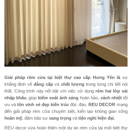
Giải pháp rèm cửa tại biệt thự cao cấp Hưng Yên là
sự
khẳng định về
đẳng cấp
và
chất lượng
trong từng chi tiết nội
thất. Công trình này nổi bật với việc sử dụng
rèm hai lớp vải
nhập khẩu
, giúp
kiểm soát ánh sáng
hoàn hảo,
cách nhiệt
tối
ưu và
tôn vinh vẻ đẹp kiến trúc
độc đáo.
REU DECOR
mang
đến giải pháp rèm cửa chuyên biệt, kiến tạo không gian sống
hoàn mỹ
, đảm bảo sự
sang trọng
và
tiện nghi hiện đại
.
REU decor vừa hoàn thiện một dự án rèm cửa tại một biệt thự