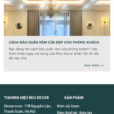
CÁCH BẢO QUẢN RÈM CỬA ĐẸP CHO PHÒNG KHÁCH.
Bạn đang tìm cách bảo quản rèm cửa phòng khách? hãy
tham khảo ngay nội dung của Reu Decor phản hồi về vấn
đề này nhé.
Xem thêm >>
THƯƠNG HIỆU REU DECOR SẢN PHẨM
Showroom: 178 Nguyễn Lân,
Rèm vải linen
Thanh Xuân, Hà Nội
Rèm thiết kế- thêu tay