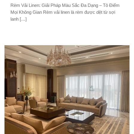
Rèm Vải Linen: Giải Pháp Màu Sắc Đa Dạng – Tô Điểm
Vi
áp
Mọi Không Gian Rèm vải linen là rèm được dệt từ sợi
kế
a
lanh […]
sẽ