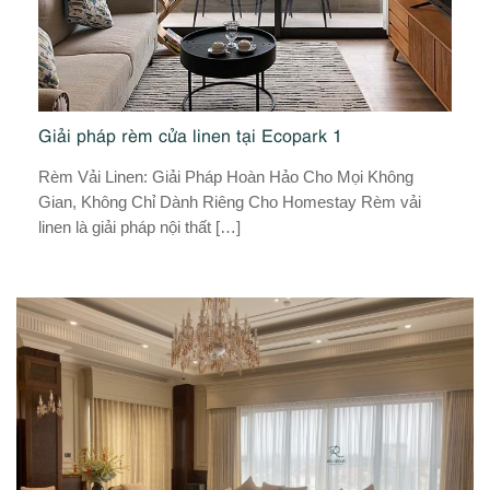
Giải pháp rèm cửa linen tại Ecopark 1
G
Rèm Vải Linen: Giải Pháp Hoàn Hảo Cho Mọi Không
Rè
Gian, Không Chỉ Dành Riêng Cho Homestay Rèm vải
Họ
linen là giải pháp nội thất […]
mộ