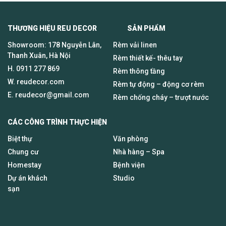
THƯƠNG HIỆU REU DECOR SẢN PHẨM
Showroom: 178 Nguyễn Lân,
Rèm vải linen
Thanh Xuân, Hà Nội
Rèm thiết kế- thêu tay
H.
0911 277 869
Rèm thông tầng
W. reudecor.com
Rèm tự động – động cơ rèm
E.
reudecor@gmail.com
Rèm chống cháy – trượt nước
CÁC CÔNG TRÌNH THỰC HIỆN
Biệt thự
Văn phòng
Chung cư
Nhà hàng – Spa
Homestay
Bệnh viện
Dự án khách
Studio
sạn