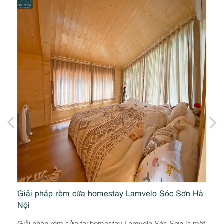
Giải pháp rèm cửa homestay Lamvelo Sóc Sơn Hà
G
Nội
N
Giải pháp rèm cửa tại homestay Lamvelo Sóc Sơn là một
Gi