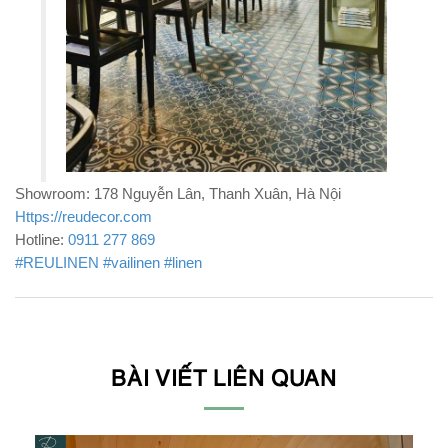
Showroom: 178 Nguyễn Lân, Thanh Xuân, Hà Nội
Https://reudecor.com
Hotline:
0911 277 869
#REULINEN
#vailinen
#linen
BÀI VIẾT LIÊN QUAN