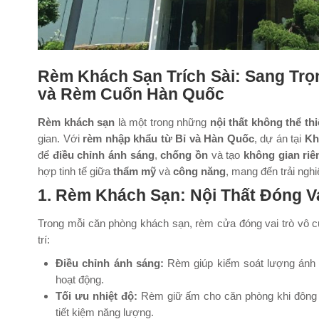
Rèm Khách Sạn Trích Sài: Sang Trọ
và Rèm Cuốn Hàn Quốc
Rèm khách sạn
là một trong những
nội thất không thể th
gian. Với
rèm nhập khẩu từ Bỉ và Hàn Quốc
, dự án tại
Kh
để
điều chỉnh ánh sáng
,
chống ồn
và tạo
không gian riê
hợp tinh tế giữa
thẩm mỹ
và
công năng
, mang đến trải ngh
1. Rèm Khách Sạn: Nội Thất Đóng Va
Trong mỗi căn phòng khách sạn, rèm cửa đóng vai trò vô cù
trí:
Điều chỉnh ánh sáng:
Rèm giúp kiểm soát lượng ánh s
hoạt động.
Tối ưu nhiệt độ:
Rèm giữ ấm cho căn phòng khi đông 
tiết kiệm năng lượng.