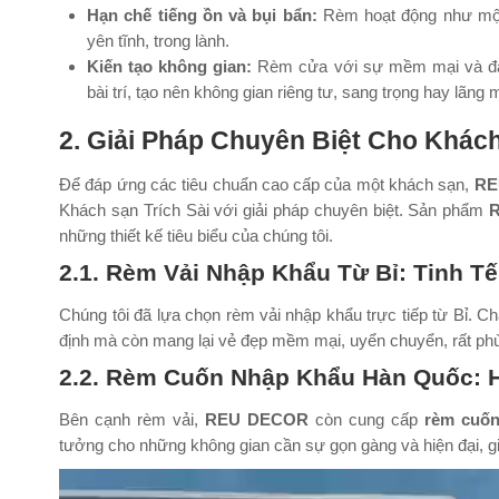
Hạn chế tiếng ồn và bụi bẩn:
Rèm hoạt động như một 
yên tĩnh, trong lành.
Kiến tạo không gian:
Rèm cửa với sự mềm mại và đa 
bài trí, tạo nên không gian riêng tư, sang trọng hay lãng 
2. Giải Pháp Chuyên Biệt Cho Khách
Để đáp ứng các tiêu chuẩn cao cấp của một khách sạn,
RE
Khách sạn Trích Sài với giải pháp chuyên biệt. Sản phẩm
những thiết kế tiêu biểu của chúng tôi.
2.1. Rèm Vải Nhập Khẩu Từ Bỉ: Tinh T
Chúng tôi đã lựa chọn rèm vải nhập khẩu trực tiếp từ Bỉ. C
định mà còn mang lại vẻ đẹp mềm mại, uyển chuyển, rất ph
2.2. Rèm Cuốn Nhập Khẩu Hàn Quốc: Hi
Bên cạnh rèm vải,
REU DECOR
còn cung cấp
rèm cuốn
tưởng cho những không gian cần sự gọn gàng và hiện đại, g
Trình