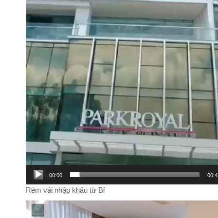
00:00
00:4
Rèm vải nhập khẩu từ Bỉ