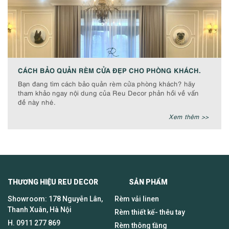
CÁCH BẢO QUẢN RÈM CỬA ĐẸP CHO PHÒNG KHÁCH.
Bạn đang tìm cách bảo quản rèm cửa phòng khách? hãy
tham khảo ngay nội dung của Reu Decor phản hồi về vấn
đề này nhé.
Xem thêm >>
THƯƠNG HIỆU REU DECOR SẢN PHẨM
Showroom: 178 Nguyễn Lân,
Rèm vải linen
Thanh Xuân, Hà Nội
Rèm thiết kế- thêu tay
H.
0911 277 869
Rèm thông tầng