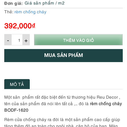
Đơn giá
Giá sản phẩm / m2
Thẻ:
rèm chống cháy
392,000
₫
-
+
THÊM VÀO GIỎ
MUA SẢN PHẨM
MÔ TẢ
Một sản phẩm rất đặc biệt đến từ thương hiệu Reu Decor ,
tên của sản phẩm đã nói lên tất cả ,… đó là
rèm chống cháy
BODF-1620
Rèm cửa chống cháy ra đời là một sản phẩm cao cấp giúp
tăng thêm độ an toàn cho ngôi nhà, căn hộ của bạn. Màn