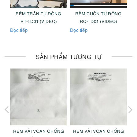
NG
RÈM TRẦN TỰ ĐỘNG
RÈM CUỐN TỰ ĐỘNG
R
RT-TD01 (VIDEO)
RC-TD01 (VIDEO)
Đọc tiếp
Đọc tiếp
Đọc
SẢN PHẨM TƯƠNG TỰ
NG
RÈM VẢI VOAN CHỐNG
RÈM VẢI VOAN CHỐNG
R