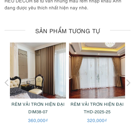
REU DECOR sẽ tư vấn những mẫu rèm nhập khẩu Anh
đang được yêu thích nhất hiện nay nhé.
SẢN PHẨM TƯƠNG TỰ
ĐẠI
RÈM VẢI TRƠN HIỆN ĐẠI
RÈM VẢI TRƠN HIỆN ĐẠI
RÈ
DIM38-07
THD-2025-25
360,000
₫
320,000
₫