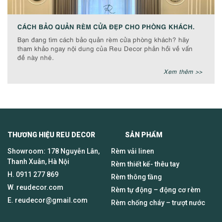
CÁCH BẢO QUẢN RÈM CỬA ĐẸP CHO PHÒNG KHÁCH.
Bạn đang tìm cách bảo quản rèm cửa phòng khách? hãy
tham khảo ngay nội dung của Reu Decor phản hồi về vấn
đề này nhé.
Xem thêm >>
THƯƠNG HIỆU REU DECOR SẢN PHẨM
Showroom: 178 Nguyễn Lân,
Rèm vải linen
Thanh Xuân, Hà Nội
Rèm thiết kế- thêu tay
H.
0911 277 869
Rèm thông tầng
W. reudecor.com
Rèm tự động – động cơ rèm
E.
reudecor@gmail.com
Rèm chống cháy – trượt nước