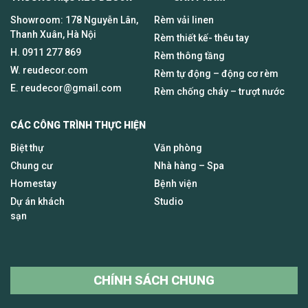
Showroom: 178 Nguyễn Lân,
Rèm vải linen
Thanh Xuân, Hà Nội
Rèm thiết kế- thêu tay
H.
0911 277 869
Rèm thông tầng
W. reudecor.com
Rèm tự động – động cơ rèm
E.
reudecor@gmail.com
Rèm chống cháy – trượt nước
CÁC CÔNG TRÌNH THỰC HIỆN
Biệt thự
Văn phòng
Chung cư
Nhà hàng – Spa
Homestay
Bệnh viện
Dự án khách
Studio
sạn
CHÍNH SÁCH CHUNG