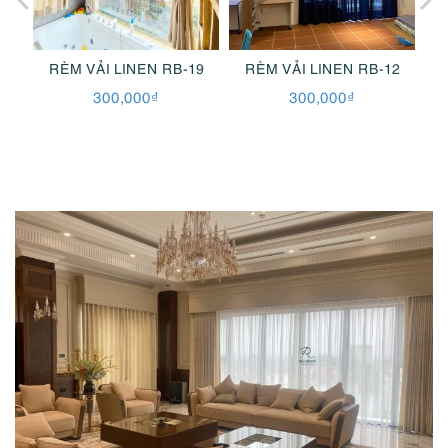
ÊU
RÈM VẢI LINEN RB-19
RÈM VẢI LINEN RB-12
R
300,000
₫
300,000
₫