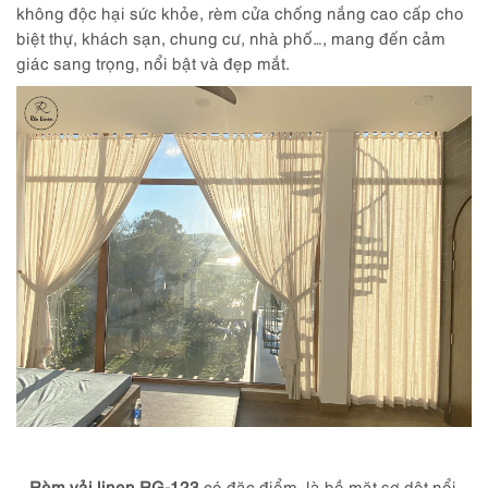
không độc hại sức khỏe, rèm cửa chống nắng cao cấp cho
biệt thự, khách sạn, chung cư, nhà phố…, mang đến cảm
giác sang trọng, nổi bật và đẹp mắt.
–
Rèm vải linen RG-123
có đặc điểm là bề mặt sợ dệt nổi,