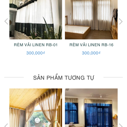
2
RÈM VẢI LINEN RB-01
RÈM VẢI LINEN RB-16
300,000
₫
300,000
₫
SẢN PHẨM TƯƠNG TỰ