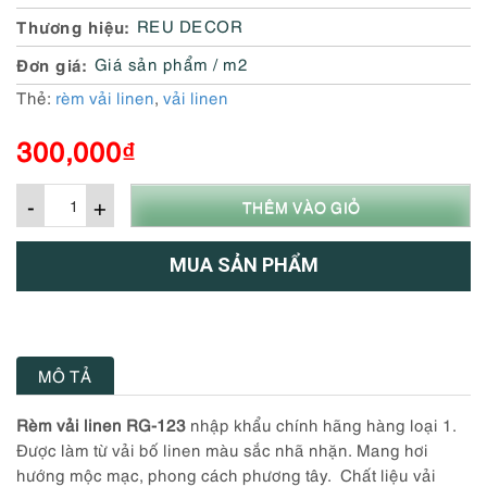
Thương hiệu
REU DECOR
Đơn giá
Giá sản phẩm / m2
Thẻ:
rèm vải linen
,
vải linen
300,000
₫
-
+
THÊM VÀO GIỎ
MUA SẢN PHẨM
MÔ TẢ
Rèm vải linen RG-123
nhập khẩu chính hãng hàng loại 1.
Được làm từ vải bố linen màu sắc nhã nhặn. Mang hơi
hướng mộc mạc, phong cách phương tây. Chất liệu vải