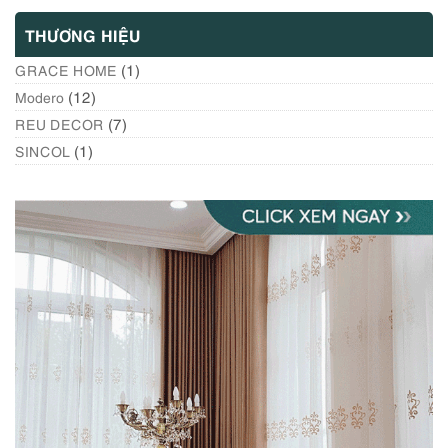
THƯƠNG HIỆU
(1)
GRACE HOME
(12)
Modero
(7)
REU DECOR
(1)
SINCOL