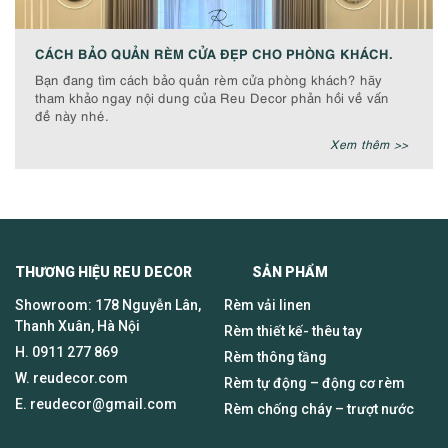
CÁCH BẢO QUẢN RÈM CỬA ĐẸP CHO PHÒNG KHÁCH.
Bạn đang tìm cách bảo quản rèm cửa phòng khách? hãy
tham khảo ngay nội dung của Reu Decor phản hồi về vấn
đề này nhé.
Xem thêm >>
THƯƠNG HIỆU REU DECOR SẢN PHẨM
Showroom: 178 Nguyễn Lân,
Rèm vải linen
Thanh Xuân, Hà Nội
Rèm thiết kế- thêu tay
H.
0911 277 869
Rèm thông tầng
W. reudecor.com
Rèm tự động – động cơ rèm
E.
reudecor@gmail.com
Rèm chống cháy – trượt nước