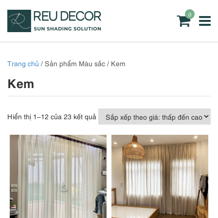
0
Trang chủ
/ Sản phẩm Màu sắc / Kem
Kem
Đã
Hiển thị 1–12 của 23 kết quả
sắp
xếp
theo
giá:
thấp
đến