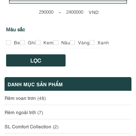
-
VND
Minimum Price
Maximum Price
Màu sắc
Be
Ghi
Kem
Nâu
Vàng
Xanh
LỌC
DANH MỤC SẢN PHẨM
Rèm voan trơn
(48)
Rèm ngoài trời
(7)
SL Comfort Collection
(2)