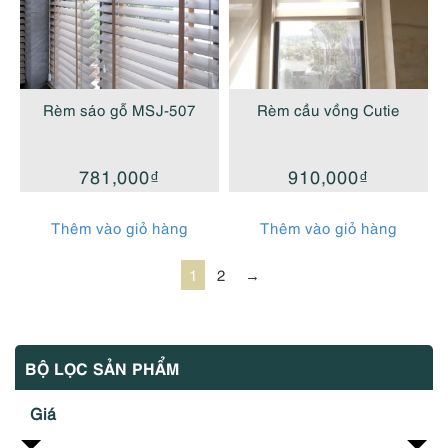
Rèm sáo gỗ MSJ-507
Rèm cầu vồng Cutie
781,000
₫
910,000
₫
Thêm vào giỏ hàng
Thêm vào giỏ hàng
1
2
→
BỘ LỌC SẢN PHẨM
Giá