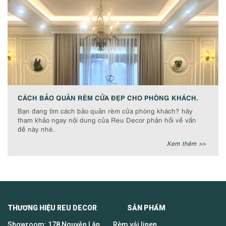
CÁCH BẢO QUẢN RÈM CỬA ĐẸP CHO PHÒNG KHÁCH.
Bạn đang tìm cách bảo quản rèm cửa phòng khách? hãy
tham khảo ngay nội dung của Reu Decor phản hồi về vấn
đề này nhé.
Xem thêm >>
THƯƠNG HIỆU REU DECOR SẢN PHẨM
Showroom: 178 Nguyễn Lân,
Rèm vải linen