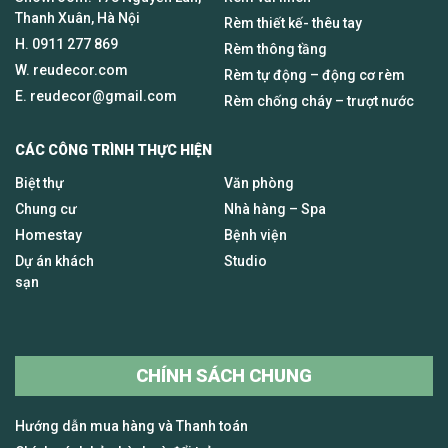
Thanh Xuân, Hà Nội
Rèm thiết kế- thêu tay
H.
0911 277 869
Rèm thông tầng
W. reudecor.com
Rèm tự động – động cơ rèm
E.
reudecor@gmail.com
Rèm chống cháy – trượt nước
CÁC CÔNG TRÌNH THỰC HIỆN
Biệt thự
Văn phòng
Chung cư
Nhà hàng – Spa
Homestay
Bệnh viện
Dự án khách
Studio
sạn
CHÍNH SÁCH CHUNG
Hướng dẫn mua hàng và Thanh toán