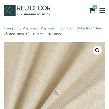
0
Trang chủ
/
Map spec
/
Map spec _ Bỉ
/
Voan_ Collection
/ Rèm
vải mộc linen- Bỉ – Rubric – 10-Linen