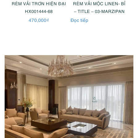
BỈ
RÈM VẢI TRƠN HIỆN ĐẠI
RÈM VẢI MỘC LINEN- BỈ
R
AW
HX001444-68
– TITLE – 03-MARZIPAN
470,000
₫
Đọc tiếp
Đọc