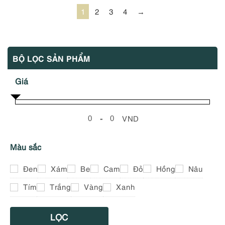
1
2
3
4
→
BỘ LỌC SẢN PHẨM
Giá
-
VND
Minimum Price
Maximum Price
Màu sắc
Đen
Xám
Be
Cam
Đỏ
Hồng
Nâu
Tím
Trắng
Vàng
Xanh
LỌC