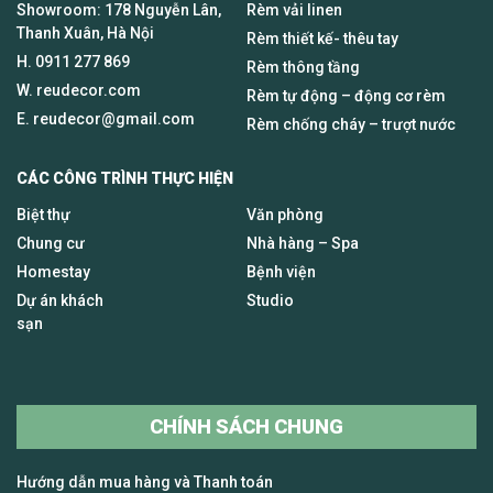
Showroom: 178 Nguyễn Lân,
Rèm vải linen
Thanh Xuân, Hà Nội
Rèm thiết kế- thêu tay
H.
0911 277 869
Rèm thông tầng
W. reudecor.com
Rèm tự động – động cơ rèm
E.
reudecor@gmail.com
Rèm chống cháy – trượt nước
CÁC CÔNG TRÌNH THỰC HIỆN
Biệt thự
Văn phòng
Chung cư
Nhà hàng – Spa
Homestay
Bệnh viện
Dự án khách
Studio
sạn
CHÍNH SÁCH CHUNG
Hướng dẫn mua hàng và Thanh toán