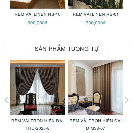
2
RÈM VẢI LINEN RB-16
RÈM VẢI LINEN RB-01
300,000
₫
300,000
₫
SẢN PHẨM TƯƠNG TỰ
ĐẠI
RÈM VẢI TRƠN HIỆN ĐẠI
RÈM VẢI TRƠN HIỆN ĐẠI
RÈ
THD-2025-8
DIM38-07