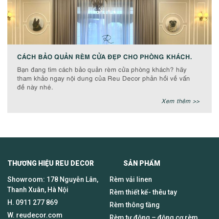
CÁCH BẢO QUẢN RÈM CỬA ĐẸP CHO PHÒNG KHÁCH.
Bạn đang tìm cách bảo quản rèm cửa phòng khách? hãy
tham khảo ngay nội dung của Reu Decor phản hồi về vấn
đề này nhé.
Xem thêm >>
THƯƠNG HIỆU REU DECOR SẢN PHẨM
Showroom: 178 Nguyễn Lân,
Rèm vải linen
Thanh Xuân, Hà Nội
Rèm thiết kế- thêu tay
H.
0911 277 869
Rèm thông tầng
W. reudecor.com
Rèm tự động – động cơ rèm