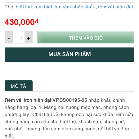
Thẻ:
biệt thự
,
rèm biệt thự
,
rèm nhập khẩu
,
rèm vải hiện đại
430,000
₫
-
+
THÊM VÀO GIỎ
MUA SẢN PHẨM
MÔ TẢ
Rèm vải trơn hiện đại VPDS00195-05
nhập khẩu chính
hãng hàng loại 1. Mang hơi hướng mộc mạc, phong cách
phương tây. Chất liệu vải không độc hại sức khỏe, rèm cửa
chống nắng cao cấp cho biệt thự, khách sạn, chung cư,
nhà phố…, mang đến cảm giác sang trọng, nổi bật và đẹp
mắt.