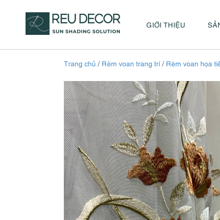
GIỚI THIỆU
SẢ
Trang chủ
/
Rèm voan trang trí
/
Rèm voan họa tiế