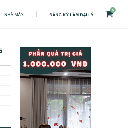
0
NHÀ MÁY
ĐĂNG KÝ LÀM ĐẠI LÝ
5