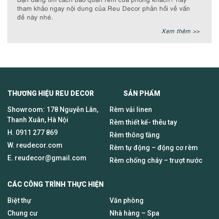
tham khảo ngay nội dung của Reu Decor phản hồi về vấn
đề này nhé.
Xem thêm >>
THƯƠNG HIỆU REU DECOR SẢN PHẨM
Showroom: 178 Nguyễn Lân,
Rèm vải linen
Thanh Xuân, Hà Nội
Rèm thiết kế- thêu tay
H.
0911 277 869
Rèm thông tầng
W. reudecor.com
Rèm tự động – động cơ rèm
E.
reudecor@gmail.com
Rèm chống cháy – trượt nước
CÁC CÔNG TRÌNH THỰC HIỆN
Biệt thự
Văn phòng
Chung cư
Nhà hàng – Spa