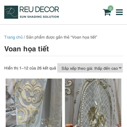
0
Trang chủ
/ Sản phẩm được gắn thẻ “Voan họa tiết”
Voan họa tiết
Đã
Hiển thị 1–12 của 26 kết quả
sắp
xếp
theo
giá:
thấp
đến