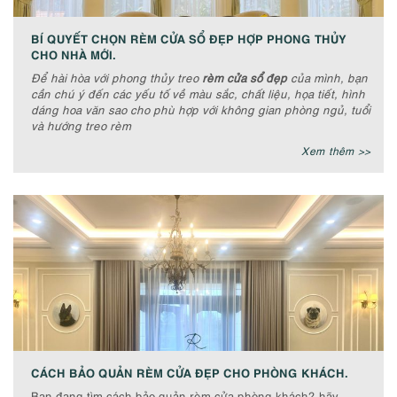
BÍ QUYẾT CHỌN RÈM CỬA SỔ ĐẸP HỢP PHONG THỦY
CHO NHÀ MỚI.
Để hài hòa với phong thủy treo
rèm cửa sổ đẹp
của mình, bạn
cần chú ý đến các yếu tố về màu sắc, chất liệu, họa tiết, hình
dáng hoa văn sao cho phù hợp với không gian phòng ngủ, tuổi
và hướng treo rèm
Xem thêm >>
CÁCH BẢO QUẢN RÈM CỬA ĐẸP CHO PHÒNG KHÁCH.
Bạn đang tìm cách bảo quản rèm cửa phòng khách? hãy