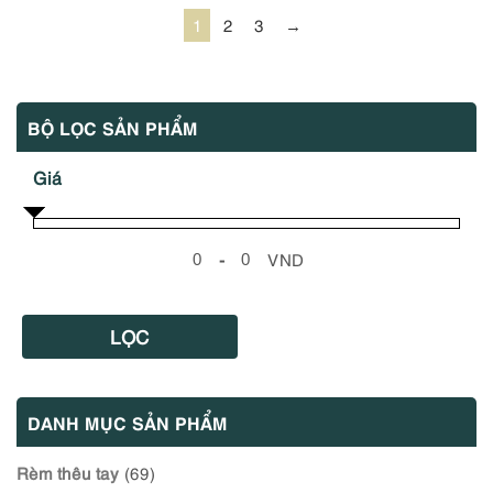
1
2
3
→
BỘ LỌC SẢN PHẨM
Giá
-
VND
Minimum Price
Maximum Price
LỌC
DANH MỤC SẢN PHẨM
Rèm thêu tay
(69)