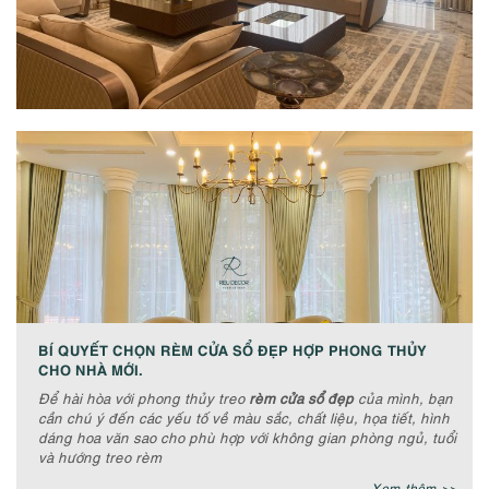
BÍ QUYẾT CHỌN RÈM CỬA SỔ ĐẸP HỢP PHONG THỦY
CHO NHÀ MỚI.
Để hài hòa với phong thủy treo
rèm cửa sổ đẹp
của mình, bạn
cần chú ý đến các yếu tố về màu sắc, chất liệu, họa tiết, hình
dáng hoa văn sao cho phù hợp với không gian phòng ngủ, tuổi
và hướng treo rèm
Xem thêm >>