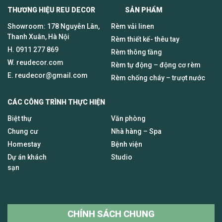
THƯƠNG HIỆU REU DECOR SẢN PHẨM
Showroom: 178 Nguyễn Lân,
Rèm vải linen
Thanh Xuân, Hà Nội
Rèm thiết kế- thêu tay
H.
0911 277 869
Rèm thông tầng
W. reudecor.com
Rèm tự động – động cơ rèm
E.
reudecor@gmail.com
Rèm chống cháy – trượt nước
CÁC CÔNG TRÌNH THỰC HIỆN
Biệt thự
Văn phòng
Chung cư
Nhà hàng – Spa
Homestay
Bệnh viện
Dự án khách
Studio
sạn
CHÍNH SÁCH CHUNG