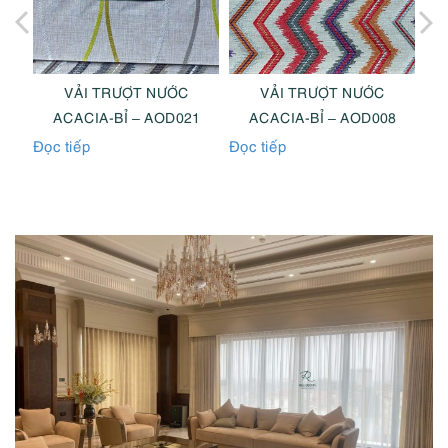
VẢI TRƯỢT NƯỚC
VẢI TRƯỢT NƯỚC
2
ACACIA-BỈ – AOD021
ACACIA-BỈ – AOD008
Đọc tiếp
Đọc tiếp
Đọc