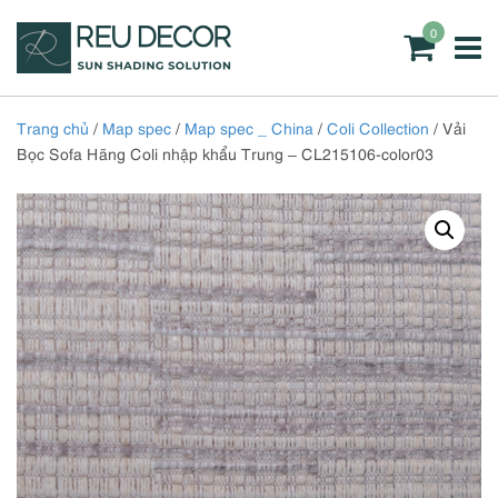
0
Trang chủ
/
Map spec
/
Map spec _ China
/
Coli Collection
/ Vải
Bọc Sofa Hãng Coli nhập khẩu Trung – CL215106-color03